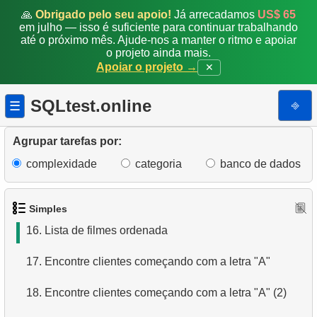
9.
Encontre membros da equipe por condição
🙏
Obrigado pelo seu apoio!
Já arrecadamos
US$ 65
em julho — isso é suficiente para continuar trabalhando
até o próximo mês. Ajude-nos a manter o ritmo e apoiar
10.
Obtenha a lista ordenada de filmes com condição
o projeto ainda mais.
Apoiar o projeto →
✕
11.
Encontre nomes de filmes por descrição
SQLtest.online
⎆
☰
12.
Nomes completos dos clientes
13.
Atores com o nome Scarlett
Agrupar tarefas por:
complexidade
categoria
banco de dados
14.
Encontre a duração média de um filme
15.
Encontre funcionários estrangeiros
Simples
16.
Lista de filmes ordenada
17.
Encontre clientes começando com a letra "A"
18.
Encontre clientes começando com a letra "A" (2)