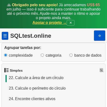
15.
Encontre funcionários estrangeiros
🙏
Obrigado pelo seu apoio!
Já arrecadamos
US$ 65
em julho — isso é suficiente para continuar trabalhando
até o próximo mês. Ajude-nos a manter o ritmo e apoiar
16.
Lista de filmes ordenada
o projeto ainda mais.
Apoiar o projeto →
✕
17.
Encontre clientes começando com a letra "A"
SQLtest.online
⎆
☰
18.
Encontre clientes começando com a letra "A" (2)
19.
Custo mínimo e máximo de reposição de filmes
Agrupar tarefas por:
complexidade
categoria
banco de dados
20.
Obtenha os primeiros 10 filmes em ordem alfabética
21.
Encontre filmes longos
Simples
22.
Calcule a área de um círculo
23.
Calcule o perímetro do círculo
24.
Encontre clientes ativos