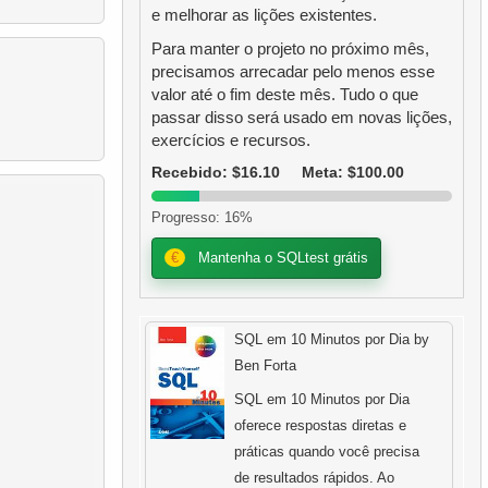
e melhorar as lições existentes.
Para manter o projeto no próximo mês,
precisamos arrecadar pelo menos esse
valor até o fim deste mês. Tudo o que
passar disso será usado em novas lições,
exercícios e recursos.
Recebido: $16.10
Meta: $100.00
Progresso: 16%
€
Mantenha o SQLtest grátis
SQL em 10 Minutos por Dia by
Ben Forta
SQL em 10 Minutos por Dia
oferece respostas diretas e
práticas quando você precisa
de resultados rápidos. Ao