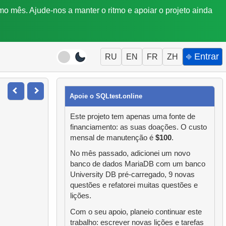
mo mês. Ajude-nos a manter o ritmo e apoiar o projeto ainda
⎆ Entrar
RU
EN
FR
ZH
Apoie o SQLtest.online
Este projeto tem apenas uma fonte de
financiamento: as suas doações. O custo
mensal de manutenção é
$100
.
No mês passado, adicionei um novo
banco de dados MariaDB com um banco
University DB pré-carregado, 9 novas
questões e refatorei muitas questões e
lições.
Com o seu apoio, planeio continuar este
trabalho: escrever novas lições e tarefas