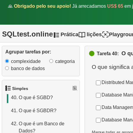
🙏
Obrigado pelo seu apoio!
Já arrecadamos
US$ 65
em j
35.
Lista de sobrenomes
compartilhados
36.
Obter dados de aeroportos
SQLtest.online
Prática
lições
Playgrou
37.
Encontrar aeronaves de
longo alcance
Agrupar tarefas por:
O q
Tarefa 40:
complexidade
categoria
38.
Identificar Nomes
O que signific
banco de dados
Palíndromos
Distributed M
39.
O que é SQL?
Simples
Database Mani
40.
O que é SGBD?
Data Managem
41.
O que é SGBDR?
Database Man
42.
O que é um Banco de
Dados?
Marque todas as respost