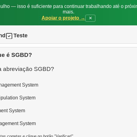
ulho — isso é suficiente para continuar trabalhando até o próxi
mais.
Apoiar o projeto →
✕
nd
Teste
ue é SGBD?
a a abreviação SGBD?
anagement System
pulation System
ent System
agement System
as corretas e clique no botão "Verificar!"