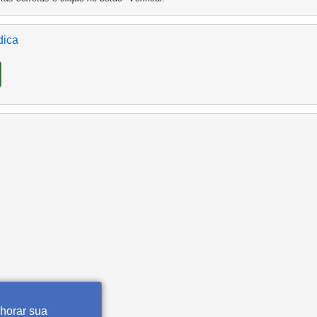
dica
lhorar sua