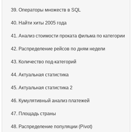
2.
Найти адреса с помощью JOIN
3.
Имена актёров
39.
Операторы множеств в SQL
3.
Повторяющиеся имена актёров
4.
Данные отделов
40.
Найти хиты 2005 года
4.
Самая популярная среди актеров фамилия
5.
Имена сотрудников
41.
Анализ стоимости проката фильма по категории
5.
Выбрать всех актёров по фильму
6.
Категории товаров
42.
Распределение рейсов по дням недели
6.
Найти все фильмы актёра
7.
Упорядоченный список языков
43.
Количество под-категорий
7.
Распределение фильмов по категориям
8.
Пять самых длинных фильмов
44.
Актуальная статистика
8.
Средняя продолжительность фильма по
9.
Выбрать сотрудников по условию
45.
Актуальная статистика 2
категории
10.
Отсортировать список фильмов с условием
46.
Кумулятивный анализ платежей
9.
Количество фильмов с актёром
11.
Выбрать фильмы по описанию
47.
Площадь страны
10.
Кто популярней чем HENRY BERRY?
12.
Полные имена клиентов
48.
Распределение популяции (Pivot)
11.
Анализ ежемесячных платежей