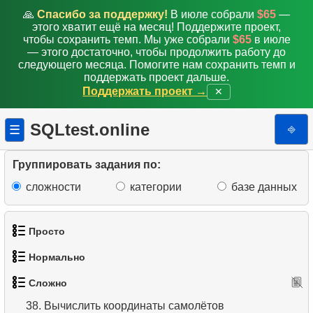
🙏
Спасибо за поддержку!
В июле собрали
$65
—
этого хватит ещё на месяц! Поддержите проект,
29.
Клиенты с одинаковыми просмотрами
чтобы сохранить темп. Мы уже собрали
$65
в июле
— этого достаточно, чтобы продолжить работу до
30.
Аэропороты без прямого сообщения
следующего месяца. Помогите нам сохранить темп и
поддержать проект дальше.
31.
Составьте рейтинг аэропортов
Поддержать проект →
✕
32.
Список вариантов перелета
SQLtest.online
⎆
☰
33.
Отчет по прокату
Группировать задания по:
34.
Средняя заполняемость рейсов
сложности
категории
базе данных
35.
Заполняемость рейсов по тарифу
Просто
36.
Список малых аэропортов
Нормально
1.
Получить список актёров
37.
Координаты самолёта
Сложно
1.
Найти адреса с помощью подзапроса
2.
Список языков
38.
Вычислить координаты самолётов