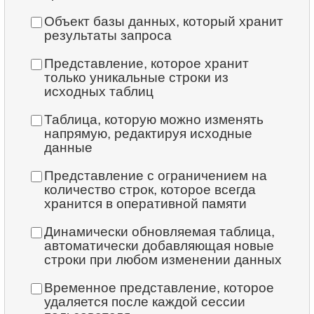
23.
Вычислить длину окружности
22.
Клиенты не вернувшие диски
Объект базы данных, который хранит
7.
Сводка по аренде
результаты запроса
24.
Список активных клиентов
23.
Расчитать средний дневной прокат
8.
Предпочтения клиентов по магазинам
Представление, которое хранит
25.
Фильмы с максимальной стоимостью замены
только уникальные строки из
24.
Рассчитать ежедневный доход за месяц
исходных таблиц
9.
Распределение предпочтений клиентов
26.
Получить список клиентов
25.
Создать таблицу дат
Таблица, которую можно изменять
10.
Популярность категорий фильмов по странам
27.
Уникальные рейтинги фильмов
напрямую, редактируя исходные
26.
Подсчитать количество выходных дней в месяце
данные
28.
Фильмы с ограниченным доступом
27.
Средняя стоимость проката фильма по
Представление с ограничением на
категории
количество строк, которое всегда
29.
Список фильмов с ограниченным доступом
хранится в оперативной памяти
28.
Среднее время проката фильма клиентом
30.
Добавьте новый адрес
Динамически обновляемая таблица,
автоматически добавляющая новые
29.
Длинные комедии
31.
Обновите почтовый индекс
строки при любом изменении данных
30.
Распределение активности клиентов
32.
Удалить записи о клиентах
Временное представление, которое
удаляется после каждой сессии
31.
Данные офисов компании
33.
Адреса без почтового индекса