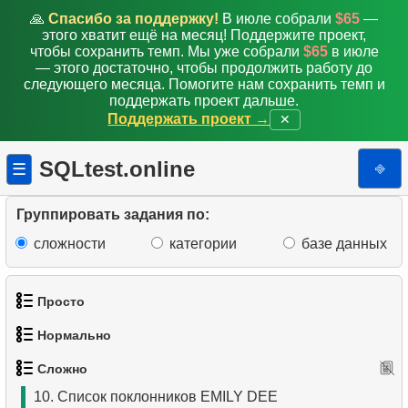
🙏
Спасибо за поддержку!
В июле собрали
$65
—
этого хватит ещё на месяц! Поддержите проект,
1.
Самые активные клиенты
чтобы сохранить темп. Мы уже собрали
$65
в июле
— этого достаточно, чтобы продолжить работу до
2.
Список грустных актёров
следующего месяца. Помогите нам сохранить темп и
поддержать проект дальше.
3.
Самые разноплановые актёры
Поддержать проект →
✕
4.
Фильмы без HENRY BERRY
SQLtest.online
⎆
☰
5.
Вычислить факториал
Группировать задания по:
6.
Среднее время простоя диска
сложности
категории
базе данных
7.
Распределение фильмов по категориям
Просто
8.
Найти отношение зарплат
Нормально
1.
Получить список актёров
9.
Рейтинг популярности фильмов
Сложно
1.
Найти адреса с помощью подзапроса
2.
Список языков
10.
Список поклонников EMILY DEE