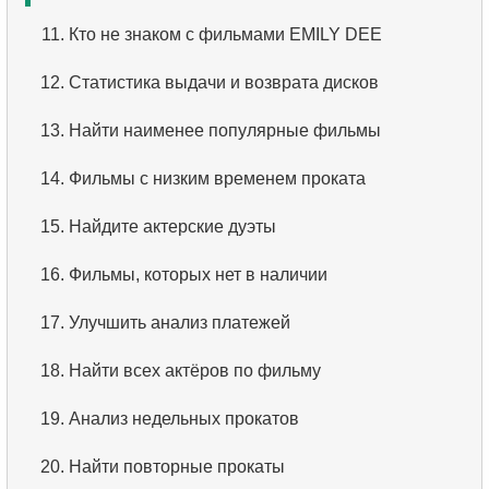
2.
Найти адреса с помощью JOIN
3.
Имена актёров
11.
Кто не знаком с фильмами EMILY DEE
3.
Повторяющиеся имена актёров
4.
Данные отделов
12.
Статистика выдачи и возврата дисков
4.
Самая популярная среди актеров фамилия
5.
Имена сотрудников
13.
Найти наименее популярные фильмы
5.
Выбрать всех актёров по фильму
6.
Категории товаров
14.
Фильмы с низким временем проката
6.
Найти все фильмы актёра
7.
Упорядоченный список языков
15.
Найдите актерские дуэты
7.
Распределение фильмов по категориям
8.
Пять самых длинных фильмов
16.
Фильмы, которых нет в наличии
8.
Средняя продолжительность фильма по
9.
Выбрать сотрудников по условию
17.
Улучшить анализ платежей
категории
10.
Отсортировать список фильмов с условием
18.
Найти всех актёров по фильму
9.
Количество фильмов с актёром
11.
Выбрать фильмы по описанию
19.
Анализ недельных прокатов
10.
Кто популярней чем HENRY BERRY?
12.
Полные имена клиентов
20.
Найти повторные прокаты
11.
Анализ ежемесячных платежей