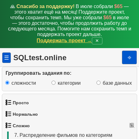
🙏
Спасибо за поддержку!
В июле собрали
$65
—
этого хватит ещё на месяц! Поддержите проект,
чтобы сохранить темп. Мы уже собрали
$65
в июле
— этого достаточно, чтобы продолжить работу до
следующего месяца. Помогите нам сохранить темп и
поддержать проект дальше.
Поддержать проект →
✕
1.
Самые активные клиенты
SQLtest.online
⎆
☰
2.
Список грустных актёров
Группировать задания по:
3.
Самые разноплановые актёры
сложности
категории
базе данных
4.
Фильмы без HENRY BERRY
Просто
5.
Вычислить факториал
Нормально
1.
Получить список актёров
6.
Среднее время простоя диска
Сложно
1.
Найти адреса с помощью подзапроса
2.
Список языков
7.
Распределение фильмов по категориям