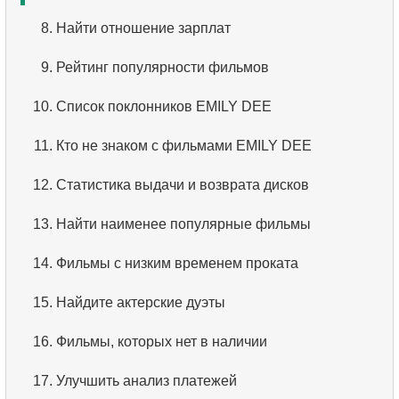
2.
Найти адреса с помощью JOIN
3.
Имена актёров
8.
Найти отношение зарплат
3.
Повторяющиеся имена актёров
4.
Данные отделов
9.
Рейтинг популярности фильмов
4.
Самая популярная среди актеров фамилия
5.
Имена сотрудников
10.
Список поклонников EMILY DEE
5.
Выбрать всех актёров по фильму
6.
Категории товаров
11.
Кто не знаком с фильмами EMILY DEE
6.
Найти все фильмы актёра
7.
Упорядоченный список языков
12.
Статистика выдачи и возврата дисков
7.
Распределение фильмов по категориям
8.
Пять самых длинных фильмов
13.
Найти наименее популярные фильмы
8.
Средняя продолжительность фильма по
9.
Выбрать сотрудников по условию
14.
Фильмы с низким временем проката
категории
10.
Отсортировать список фильмов с условием
15.
Найдите актерские дуэты
9.
Количество фильмов с актёром
11.
Выбрать фильмы по описанию
16.
Фильмы, которых нет в наличии
10.
Кто популярней чем HENRY BERRY?
12.
Полные имена клиентов
17.
Улучшить анализ платежей
11.
Анализ ежемесячных платежей