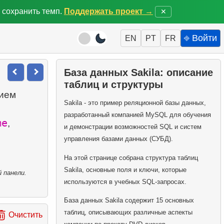
 сохранить темп.
Поддержать проект →
✕
⎆ Войти
EN
PT
FR
База данных Sakila: описание
таблиц и структуры
тием
Sakila - это пример реляционной базы данных,
разработанный компанией MySQL для обучения
me
,
и демонстрации возможностей SQL и систем
управления базами данных (СУБД).
На этой странице собрана структура таблиц
Sakila, основные поля и ключи, которые
 панели.
используются в учебных SQL-запросах.
База данных Sakila содержит 15 основных
таблиц, описывающих различные аспекты
Очистить