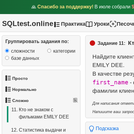
5.
Вычислить факториал
🙏
Спасибо за поддержку!
В июле собрали
6.
Среднее время простоя
SQLtest.online
диска
Практика
Уроки
Песоч
7.
Распределение фильмов
Группировать задания по:
К
по категориям
Задание 11:
сложности
категории
8.
Найти отношение зарплат
Найдите клиен
базе данных
EMILY DEE.
9.
Рейтинг популярности
В качестве рез
фильмов
Просто
first_name
-
10.
Список поклонников
Нормально
1.
Получить список актёров
EMILY DEE
Сложно
Для написания ответа
1.
Найти адреса с помощью
2.
Список языков
11.
Кто не знаком с
подзапроса
Напишите ваш запрос 
фильмами EMILY DEE
3.
Имена актёров
2.
Найти адреса с помощью
Подсказка
12.
Статистика выдачи и
JOIN
4.
Данные отделов