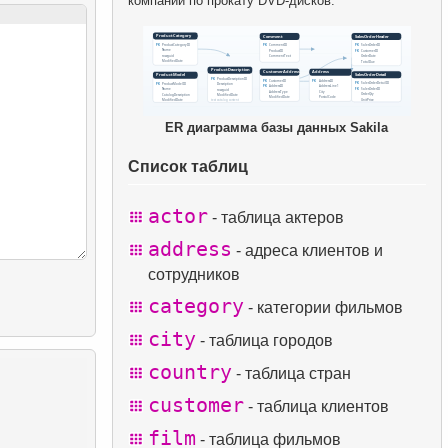
компании по прокату DVD-дисков.
ER диаграмма базы данных Sakila
Список таблиц
actor
- таблица актеров
address
- адреса клиентов и
сотрудников
category
- категории фильмов
city
- таблица городов
country
- таблица стран
customer
- таблица клиентов
film
- таблица фильмов