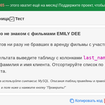
$65
— этого хватит ещё на месяц! Поддержите проект, чтобы
ница
Тест
то не знаком с фильмами EMILY DEE
тов ни разу не бравших в аренду фильмы с учас
last_na
ультата выведите таблицу с колонками
 фамилия и имя клиента. Отсортируйте список по
 используйте синтаксис MySQL. Описания таблиц приведены в правой
в поле ниже и нажмите кнопку "Проверить!"
Копировать код