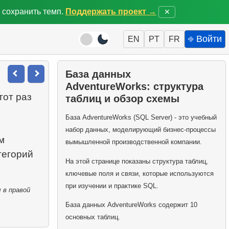
 сохранить темп.
Поддержать проект →
✕
⎆ Войти
EN
PT
FR
База данных
AdventureWorks: структура
тот раз
таблиц и обзор схемы
База AdventureWorks (SQL Server) - это учебный
набор данных, моделирующий бизнес-процессы
м
вымышленной производственной компании.
тегорий
На этой странице показаны структура таблиц,
ключевые поля и связи, которые используются
при изучении и практике SQL.
 в правой
База данных AdventureWorks содержит 10
основных таблиц.