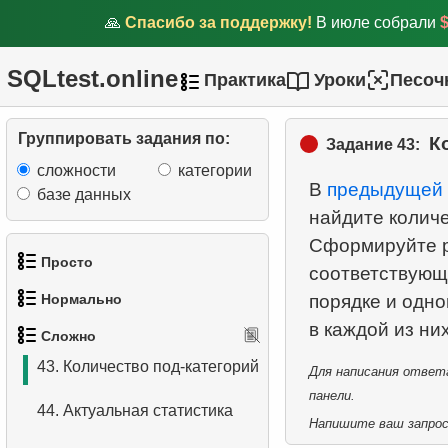
🙏
Спасибо за поддержку!
В июле собрали
38.
Вычислить координаты
самолётов
SQLtest.online
Практика
Уроки
Песоч
39.
Операторы множеств в
SQL
Группировать задания по:
К
Задание 43:
40.
Найти хиты 2005 года
сложности
категории
В
предыдущей 
базе данных
41.
Анализ стоимости
найдите количе
проката фильма по
Сформируйте р
категории
Просто
соответствующ
42.
Распределение рейсов по
Нормально
порядке и одн
1.
Получить список актёров
дням недели
Сложно
1.
Найти адреса с помощью
2.
Список языков
43.
Количество под-категорий
Для написания ответа
подзапроса
панели.
3.
Имена актёров
44.
Актуальная статистика
2.
Найти адреса с помощью
Напишите ваш запрос 
JOIN
4.
Данные отделов