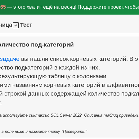
$65
— этого хватит ещё на месяц! Поддержите проект, чтобы
ница
Тест
оличество под-категорий
задаче
вы нашли список корневых категорий. В э
ство подкатегорий в каждой из них.
езультирующую таблицу с колонками
ими названиям корневых категорий в алфавитно
ой строкой данных содержащей количество подка
 используйте синтаксис SQL Server 2022. Описания таблиц приведены
в поле ниже и нажмите кнопку "Проверить!"