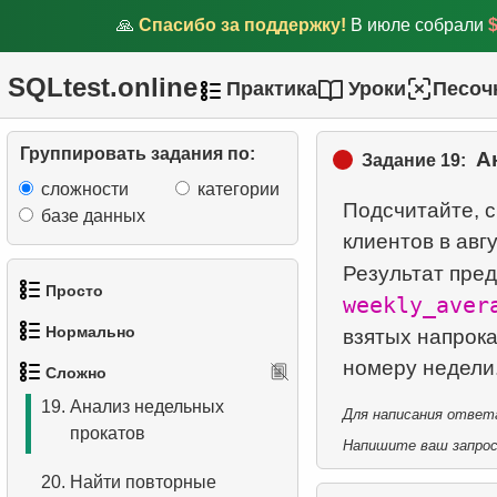
популярные фильмы
🙏
Спасибо за поддержку!
В июле собрали
14.
Фильмы с низким
SQLtest.online
временем проката
Практика
Уроки
Песоч
15.
Найдите актерские дуэты
Группировать задания по:
А
Задание 19:
16.
Фильмы, которых нет в
сложности
категории
наличии
Подсчитайте, с
базе данных
клиентов в авгу
17.
Улучшить анализ
Результат пред
платежей
Просто
weekly_aver
18.
Найти всех актёров по
Нормально
взятых напрока
1.
Получить список актёров
фильму
Сложно
1.
Найти адреса с помощью
2.
Список языков
19.
Анализ недельных
подзапроса
Для написания ответа
прокатов
3.
Имена актёров
Напишите ваш запрос 
2.
Найти адреса с помощью
20.
Найти повторные
JOIN
4.
Данные отделов