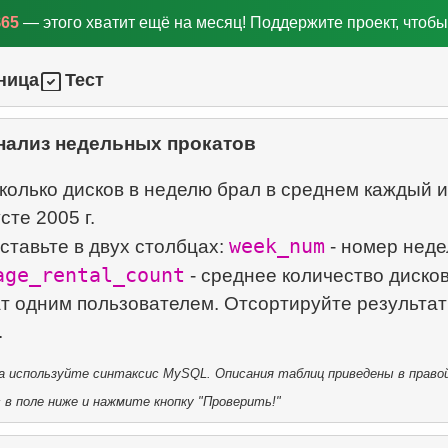
$65
— этого хватит ещё на месяц! Поддержите проект, чтобы
ница
Тест
нализ недельных прокатов
колько дисков в неделю брал в среднем каждый и
сте 2005 г.
week_num
ставьте в двух столбцах:
- номер неде
age_rental_count
- среднее количество дисков
т одним пользователем. Отсортируйте результат
 используйте синтаксис MySQL. Описания таблиц приведены в правой
в поле ниже и нажмите кнопку "Проверить!"