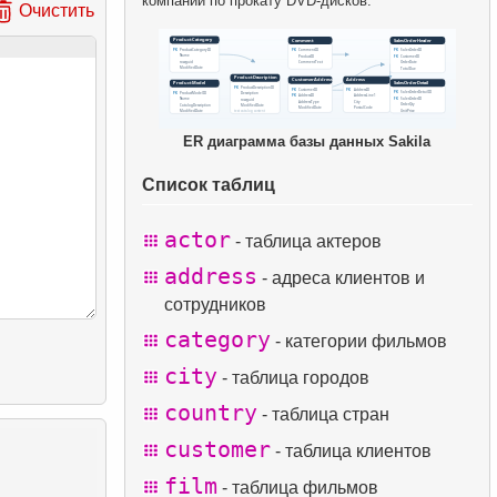
компании по прокату DVD-дисков.
Очистить
ER диаграмма базы данных Sakila
Список таблиц
actor
- таблица актеров
address
- адреса клиентов и
сотрудников
category
- категории фильмов
city
- таблица городов
country
- таблица стран
customer
- таблица клиентов
film
- таблица фильмов