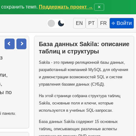
 сохранить темп.
Поддержать проект →
✕
⎆ Войти
EN
PT
FR
База данных Sakila: описание
таблиц и структуры
з
Sakila - это пример реляционной базы данных,
разработанный компанией MySQL для обучения
ли,
и демонстрации возможностей SQL и систем
,
управления базами данных (СУБД).
ы по
На этой странице собрана структура таблиц
Sakila, основные поля и ключи, которые
используются в учебных SQL-запросах.
 панели.
База данных Sakila содержит 15 основных
таблиц, описывающих различные аспекты