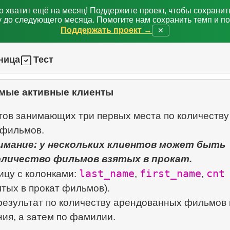
о хватит ещё на месяц! Поддержите проект, чтобы сохрани
 до следующего месяца. Помогите нам сохранить темп и п
Поддержать проект →
✕
ница
Тест
мые активные клиенты
тов занимающих три первых места по количеству
мание: у нескольких клиентов может быть
оличество фильмов взятых в прокат.
last_name
first_name
cnt
ицу с колонками:
,
,
ятых в прокат фильмов).
результат по количеству арендованных фильмов 