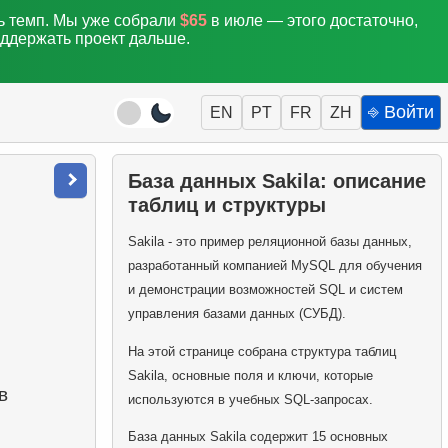
ть темп. Мы уже собрали
$65
в июле — этого достаточно,
оддержать проект дальше.
⎆ Войти
EN
PT
FR
ZH
База данных Sakila: описание
таблиц и структуры
Sakila - это пример реляционной базы данных,
разработанный компанией MySQL для обучения
и демонстрации возможностей SQL и систем
управления базами данных (СУБД).
На этой странице собрана структура таблиц
Sakila, основные поля и ключи, которые
в
используются в учебных SQL-запросах.
База данных Sakila содержит 15 основных