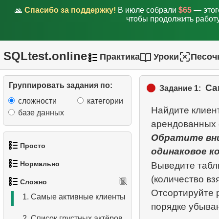
🙏
Спасибо за поддержку!
В июле собрали
$65
— этог
чтобы продолжить работу
SQLtest.online
Практика
Уроки
Песоч
Группировать задания по:
Са
Задание 1:
сложности
категории
Найдите клиен
базе данных
Обратите вни
Просто
одинаковое к
Нормально
Выведите табл
1.
Получить список актёров
(количество вз
Сложно
1.
Найти адреса с помощью
Отсортируйте 
2.
Список языков
1.
Самые активные клиенты
подзапроса
3.
Имена актёров
2.
Список грустных актёров