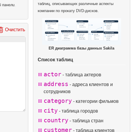
таблиц, описывающих различные аспекты
 панели.
компании по прокату DVD-дисков.
Очистить
ER диаграмма базы данных Sakila
Список таблиц
actor
- таблица актеров
address
- адреса клиентов и
сотрудников
category
- категории фильмов
city
- таблица городов
country
- таблица стран
customer
- таблица клиентов