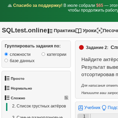
🙏
Спасибо за поддержку!
В июле собрали
$65
— этог
чтобы продолжить работу
SQLtest.online
Практика
Уроки
Песоч
Группировать задания по:
Сп
Задание 2:
сложности
категории
Найдите актёро
базе данных
Результат выве
Просто
Для написания ответа
Нормально
1.
Получить список актёров
Напишите ваш запрос 
1.
Самые активные клиенты
Сложно
1.
Найти адреса с помощью
2.
Список языков
2.
Список грустных актёров
Учебник
Подс
подзапроса
3.
Имена актёров
1
3.
Самые разноплановые