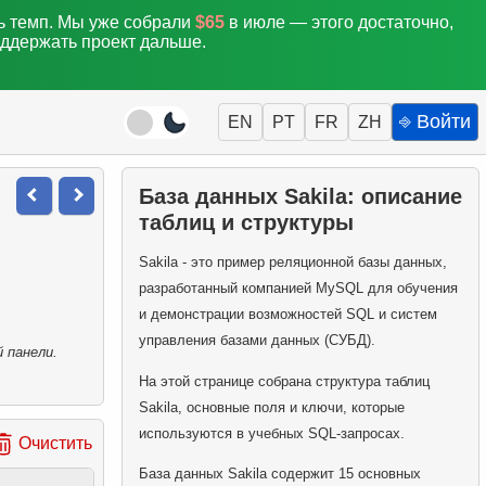
ть темп. Мы уже собрали
$65
в июле — этого достаточно,
оддержать проект дальше.
⎆ Войти
EN
PT
FR
ZH
База данных Sakila: описание
таблиц и структуры
Sakila - это пример реляционной базы данных,
разработанный компанией MySQL для обучения
и демонстрации возможностей SQL и систем
управления базами данных (СУБД).
 панели.
На этой странице собрана структура таблиц
Sakila, основные поля и ключи, которые
используются в учебных SQL-запросах.
Очистить
База данных Sakila содержит 15 основных