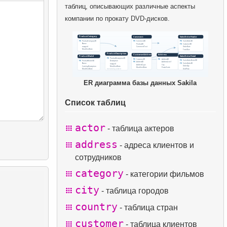
таблиц, описывающих различные аспекты
компании по прокату DVD-дисков.
ER диаграмма базы данных Sakila
Список таблиц
actor
- таблица актеров
address
- адреса клиентов и
сотрудников
category
- категории фильмов
city
- таблица городов
country
- таблица стран
customer
- таблица клиентов