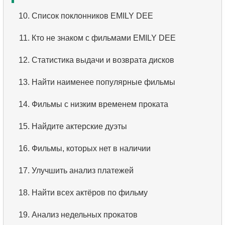
2.
Найти адреса с помощью JOIN
3.
Имена актёров
10.
Список поклонников EMILY DEE
3.
Повторяющиеся имена актёров
4.
Данные отделов
11.
Кто не знаком с фильмами EMILY DEE
4.
Самая популярная среди актеров фамилия
5.
Имена сотрудников
12.
Статистика выдачи и возврата дисков
5.
Выбрать всех актёров по фильму
6.
Категории товаров
13.
Найти наименее популярные фильмы
6.
Найти все фильмы актёра
7.
Упорядоченный список языков
14.
Фильмы с низким временем проката
7.
Распределение фильмов по категориям
8.
Пять самых длинных фильмов
15.
Найдите актерские дуэты
8.
Средняя продолжительность фильма по
9.
Выбрать сотрудников по условию
16.
Фильмы, которых нет в наличии
категории
10.
Отсортировать список фильмов с условием
17.
Улучшить анализ платежей
9.
Количество фильмов с актёром
11.
Выбрать фильмы по описанию
18.
Найти всех актёров по фильму
10.
Кто популярней чем HENRY BERRY?
12.
Полные имена клиентов
19.
Анализ недельных прокатов
11.
Анализ ежемесячных платежей