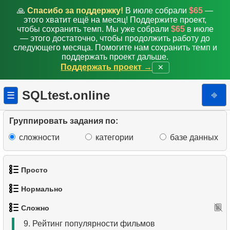
🙏
Спасибо за поддержку!
В июле собрали
$65
—
этого хватит ещё на месяц! Поддержите проект,
чтобы сохранить темп. Мы уже собрали
$65
в июле
— этого достаточно, чтобы продолжить работу до
1.
Самые активные клиенты
следующего месяца. Помогите нам сохранить темп и
поддержать проект дальше.
2.
Список грустных актёров
Поддержать проект →
✕
3.
Самые разноплановые актёры
SQLtest.online
⎆
☰
4.
Фильмы без HENRY BERRY
Группировать задания по:
5.
Вычислить факториал
сложности
категории
базе данных
6.
Среднее время простоя диска
Просто
7.
Распределение фильмов по категориям
Нормально
1.
Получить список актёров
8.
Найти отношение зарплат
Сложно
1.
Найти адреса с помощью подзапроса
2.
Список языков
9.
Рейтинг популярности фильмов