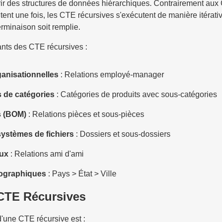
rir des structures de données hiérarchiques. Contrairement au
tent une fois, les CTE récursives s'exécutent de manière itérati
erminaison soit remplie.
rants des CTE récursives :
ganisationnelles
: Relations employé-manager
 de catégories
: Catégories de produits avec sous-catégories
s (BOM)
: Relations pièces et sous-pièces
systèmes de fichiers
: Dossiers et sous-dossiers
ux
: Relations ami d'ami
éographiques
: Pays > État > Ville
CTE Récursives
'une CTE récursive est :