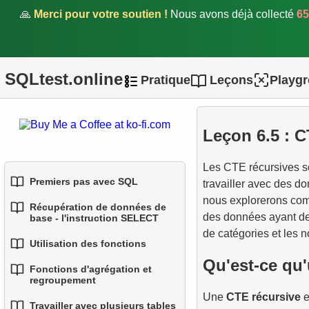
🙏
Merci pour votre soutien !
Nous avons déjà collecté
65
SQLtest.online
Pratique
Leçons
Playg
Soutenez le projet.
Leçon 6.5 : 
Les CTE récursives so
Premiers pas avec SQL
travailler avec des d
nous explorerons comm
Récupération de données de
1.
Introduction aux bases de
des données ayant des
base - l'instruction SELECT
données
de catégories et les 
Utilisation des fonctions
1.
Sélectionner des données
2.
Types de bases de
Qu'est-ce qu
d'une table
Fonctions d'agrégation et
1.
1.
données
Fonctions SQL intégrées
Introduction aux sous-
regroupement
requêtes
2.
Filtrage des données
Une
CTE récursive
e
3.
2.
Concepts des bases
Fonctions de chaîne
Travailler avec plusieurs tables