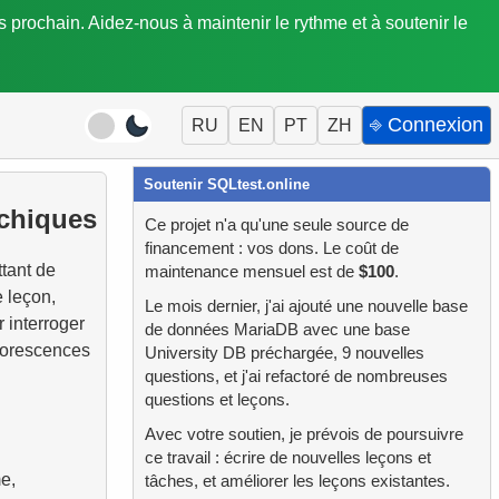
is prochain. Aidez-nous à maintenir le rythme et à soutenir le
⎆ Connexion
RU
EN
PT
ZH
Soutenir SQLtest.online
rchiques
Ce projet n'a qu'une seule source de
financement : vos dons. Le coût de
tant de
maintenance mensuel est de
$100
.
e leçon,
Le mois dernier, j'ai ajouté une nouvelle base
 interroger
de données MariaDB avec une base
rborescences
University DB préchargée, 9 nouvelles
questions, et j'ai refactoré de nombreuses
questions et leçons.
Avec votre soutien, je prévois de poursuivre
ce travail : écrire de nouvelles leçons et
e,
tâches, et améliorer les leçons existantes.