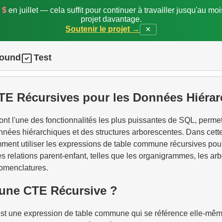
 $
en juillet — cela suffit pour continuer à travailler jusqu'au mo
projet davantage.
Soutenir le projet →
✕
round
Test
CTE Récursives pour les Données Hiéra
nt l'une des fonctionnalités les plus puissantes de SQL, permet
onnées hiérarchiques et des structures arborescentes. Dans cett
ent utiliser les expressions de table commune récursives pour
 relations parent-enfant, telles que les organigrammes, les a
nomenclatures.
'une CTE Récursive ?
st une expression de table commune qui se référence elle-mêm