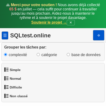
🙏
Merci pour votre soutien !
Nous avons déjà collecté
65 $
en juillet — cela suffit pour continuer à travailler
jusqu'au mois prochain. Aidez-nous à maintenir le
rythme et à soutenir le projet davantage.
Soutenir le projet →
✕
SQLtest.online
⎆
☰
Grouper les tâches par:
complexité
catégorie
base de données
Simple
Normal
1.
Obtenir les acteurs
Difficile
1.
Trouver des adresses en utilisant une sous-requête
2.
Liste des langues
Non classé
1.
Trouver les clients les plus actifs
2.
Trouver des adresses en utilisant JOIN
3.
Obtenir la liste des noms d'acteurs