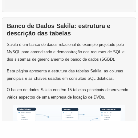
51.
Encontre os clientes mais gastadores
55.
Encontre o salário do funcionário
52.
Encontre filmes sem estoque disponível
56.
Encontre funcionários com salários altos
Banco de Dados Sakila: estrutura e
53.
Idiomas não representados em filmes
descrição das tabelas
57.
Funcionários com Salário Acima da Média
Sakila é um banco de dados relacional de exemplo projetado pelo
54.
Encontre filmes que nunca foram alugados
58.
Encontrar clientes com números pares
MySQL para aprendizado e demonstração dos recursos de SQL e
55.
Filmes com taxas de aluguel acima da média
dos sistemas de gerenciamento de banco de dados (SGBD).
59.
Encontrar clientes por prefixo de telefone
Esta página apresenta a estrutura das tabelas Sakila, as colunas
56.
Clientes com um alto número de aluguéis
60.
Obter lista de clientes únicos
principais e as chaves usadas em consultas SQL didáticas.
57.
Filmes com o maior custo de substituição
O banco de dados Sakila contém 15 tabelas principais descrevendo
61.
Como evitar exclusão acidental?
vários aspectos de uma empresa de locação de DVDs.
58.
Conte os atrasos de aluguel
62.
Como encontrar linhas comuns em SQL?
59.
Calcule a porcentagem de atrasos
63.
Que tipos de relação existem em SQL?
60.
Obtenha listas de elenco de filmes
64.
Encontre países que não usam Dólar/Euro