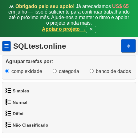
🙏
Obrigado pelo seu apoio!
Já arrecadamos
US$ 65
em julho — isso é suficiente para continuar trabalhando
até o próximo mês. Ajude-nos a manter o ritmo e apoiar
o projeto ainda mais.
Apoiar o projeto →
✕
SQLtest.online
⎆
☰
Agrupar tarefas por:
complexidade
categoria
banco de dados
Simples
Normal
1.
Obtenha os atores
Difícil
1.
Encontre endereços usando subconsulta
2.
Lista de idiomas
Não Classificado
1.
Encontre os clientes mais ativos
2.
Encontre endereços usando JOIN
3.
Obtenha a lista de nomes de atores