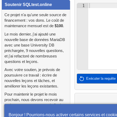
2.
Trouver des adresses en
1.
orders-total
d'acteurs
Soutenir SQLtest.online
1
utilisant JOIN
2.
Trouver les acteurs tristes
2.
extra-light-penguins
4.
Récupérer tous les
Ce projet n'a qu'une seule source de
3.
Prénoms d'acteurs en
financement : vos dons. Le coût de
départements
3.
Trouver les acteurs les plus
double
maintenance mensuel est de
$100
.
3.
Requête sur les
variés
publications
5.
Noms du personnel
Le mois dernier, j'ai ajouté une
4.
Trouver le nom de famille le
nouvelle base de données MariaDB
4.
Films où HENRY BERRY
plus courant parmi les
4.
Identifier les bâtiments
6.
Catégories de produits
avec une base University DB
n'a pas participé
acteurs
sans laboratoire
préchargée, 9 nouvelles questions,
7.
Obtenir la liste triée des
et j'ai refactoré de nombreuses
5.
Calculer la factorielle
5.
Trouver tous les acteurs
questions et leçons.
5.
Départements les plus
langues
d'un film
anciens
6.
Temps moyen entre
Avec votre soutien, je prévois de
8.
Liste triée des films avec
poursuivre ce travail : écrire de
locations
Exécuter la requête
6.
Trouver tous les films d'un
6.
Projets financés par la
limite
nouvelles leçons et tâches, et
acteur
NASA
améliorer les leçons existantes.
7.
Part relative et revenus par
9.
Trouver les membres du
catégorie
Pour maintenir le projet le mois
7.
Répartition des films par
7.
Résumé des locations par
personnel par condition
prochain, nous devons recevoir au
catégorie
client
8.
Ratio du salaire min au
moins cette somme avant la fin du
10.
Liste triée des films avec
mois en cours. Tout ce qui dépasse
max
8.
Durée moyenne d'un film
Bonjour ! Pourrions-nous activer certains services et cooki
8.
Préférences des clients par
condition
ce montant sera consacré à de