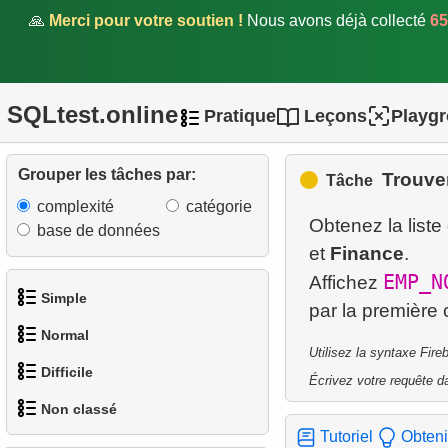
🙏
Merci pour votre soutien !
Nous avons déjà collecté
65
SQLtest.online
Pratique
Leçons
Playg
Grouper les tâches par:
Trouve
Tâche
complexité
catégorie
Obtenez la list
base de données
et
Finance
.
EMP_N
Affichez
Simple
Normal
1.
Obtenir les acteurs
Utilisez la syntaxe Fir
Difficile
Écrivez votre requête da
1.
Trouver des adresses en
2.
Liste des langues
Non classé
utilisant une sous-requête
1.
Trouver les clients les plus
Tutoriel
Obteni
3.
Obtenir la liste des noms
actifs