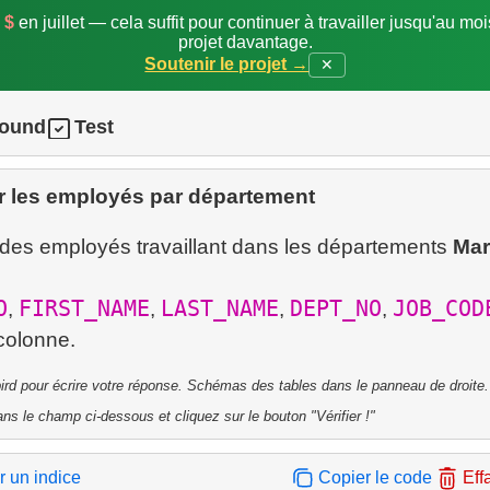
 $
en juillet — cela suffit pour continuer à travailler jusqu'au mo
projet davantage.
Soutenir le projet →
✕
round
Test
r les employés par département
e des employés travaillant dans les départements
Mar
O
FIRST_NAME
LAST_NAME
DEPT_NO
JOB_COD
,
,
,
,
ebird pour écrire votre réponse. Schémas des tables dans le panneau de droite.
ns le champ ci-dessous et cliquez sur le bouton "Vérifier !"
r un indice
Copier le code
Eff