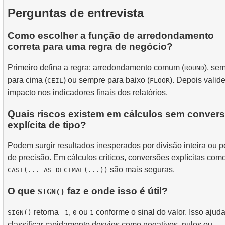
Perguntas de entrevista
Como escolher a função de arredondamento
correta para uma regra de negócio?
Primeiro defina a regra: arredondamento comum (
), se
ROUND
para cima (
) ou sempre para baixo (
). Depois valid
CEIL
FLOOR
impacto nos indicadores finais dos relatórios.
Quais riscos existem em cálculos sem conver
explícita de tipo?
Podem surgir resultados inesperados por divisão inteira ou 
de precisão. Em cálculos críticos, conversões explícitas com
são mais seguras.
CAST(... AS DECIMAL(...))
O que
faz e onde isso é útil?
SIGN()
retorna
,
ou
conforme o sinal do valor. Isso ajuda
SIGN()
-1
0
1
classificar rapidamente desvios como negativos, nulos ou