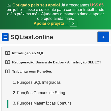
🙏
Obrigado pelo seu apoio!
Já arrecadamos
US$ 65
em julho — isso é suficiente para continuar trabalhando
até o próximo mês. Ajude-nos a manter o ritmo e apoiar
o projeto ainda mais.
Apoiar o projeto →
✕
SQLtest.online
⎆
☰
Introdução ao SQL
Recuperação Básica de Dados - A Instrução SELECT
1.
Introdução a Bases de Dados
Trabalhar com Funções
1.
Selecionando Dados de uma Tabela
2.
Tipos de Bases de Dados
1.
Funções SQL Integradas
2.
Filtragem de Dados
3.
Conceitos de Bases de Dados Relacionais
2.
Funções Comuns de String
3.
Combinando Múltiplas Condições
4.
Tipos de Dados Básicos
3.
Funções Matemáticas Comuns
4.
Alias para Colunas
5.
Entendendo os Valores NULL no SQL