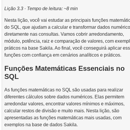
2.
Uso prático de funções de data e hora para análise d
3.
Entendendo metodos de otimizacao de consultas
4.
Views
6.
CROSS JOIN - O Produto Cartesiano
dados
Lição 3.3 · Tempo de leitura: ~8 min
2.
Encontrar a Ocupação de Voo por Tarifa
5.
Introducao aos indices SQL
7.
SELF JOIN - Unindo uma Tabela a si Mesma
Nesta lição, você vai estudar as principais funções matemáti
3.
Mapa de Assentos da Aeronave
do SQL, que ajudam a calcular e transformar dados numéric
4.
Como os Índices B-tree Funcionam
8.
Cenários e Técnicas Práticas de JOIN
diretamente nas consultas. Vamos cobrir arredondamento,
módulo, potência, raiz e comparação de valores, com exemp
9.
Algoritmos de Junção
práticos na base Sakila. Ao final, você conseguirá aplicar es
funções com confiança em cenários analíticos e práticos.
10.
Operações sobre conjuntos de dados
Funções Matemáticas Essenciais no
SQL
As funções matemáticas no SQL são usadas para realizar
diferentes cálculos sobre dados numéricos. Elas permitem
arredondar valores, encontrar valores mínimos e máximos,
calcular restos de divisão e muito mais. Nesta lição, são
apresentadas as funções matemáticas mais usadas, com
exemplos na base de dados Sakila.