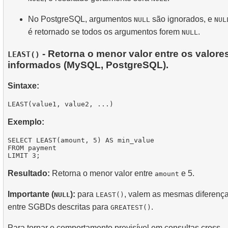
No PostgreSQL, argumentos
são ignorados, e
NULL
NUL
é retornado se todos os argumentos forem
.
NULL
- Retorna o menor valor entre os valore
LEAST()
informados (MySQL, PostgreSQL).
Sintaxe:
Exemplo:
SELECT LEAST(amount, 5) AS min_value

FROM payment

Resultado:
Retorna o menor valor entre
e 5.
amount
Importante (
):
para
, valem as mesmas diferenç
NULL
LEAST()
entre SGBDs descritas para
.
GREATEST()
Para tornar o comportamento previsível em consultas cross-