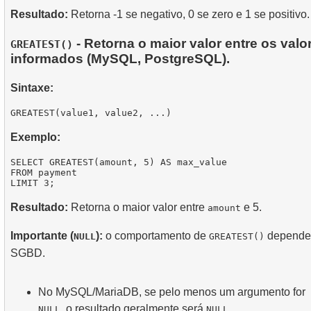
Resultado:
Retorna -1 se negativo, 0 se zero e 1 se positivo.
- Retorna o maior valor entre os valo
GREATEST()
informados (MySQL, PostgreSQL).
Sintaxe:
Exemplo:
SELECT GREATEST(amount, 5) AS max_value

FROM payment

Resultado:
Retorna o maior valor entre
e 5.
amount
Importante (
):
o comportamento de
depende
NULL
GREATEST()
SGBD.
No MySQL/MariaDB, se pelo menos um argumento for
, o resultado geralmente será
.
NULL
NULL