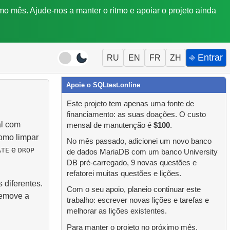
mo mês. Ajude-nos a manter o ritmo e apoiar o projeto ainda
⎆ Entrar
RU
EN
FR
ZH
Apoie o SQLtest.online
Este projeto tem apenas uma fonte de
financiamento: as suas doações. O custo
al com
mensal de manutenção é
$100
.
como limpar
No mês passado, adicionei um novo banco
e
ATE
DROP
de dados MariaDB com um banco University
DB pré-carregado, 9 novas questões e
refatorei muitas questões e lições.
diferentes.
Com o seu apoio, planeio continuar este
emove a
trabalho: escrever novas lições e tarefas e
melhorar as lições existentes.
Para manter o projeto no próximo mês,