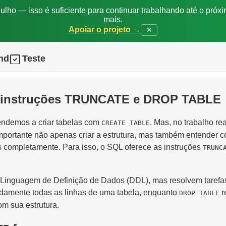
ulho — isso é suficiente para continuar trabalhando até o próxi
mais.
Apoiar o projeto →
✕
nd
Teste
As instruções TRUNCATE e DROP TABLE
rendemos a criar tabelas com
. Mas, no trabalho re
CREATE TABLE
mportante não apenas criar a estrutura, mas também entender 
s completamente. Para isso, o SQL oferece as instruções
TRUNC
Linguagem de Definição de Dados (DDL), mas resolvem tarefas 
damente todas as linhas de uma tabela, enquanto
r
DROP TABLE
om sua estrutura.