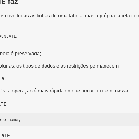
faz
TE
remove todas as linhas de uma tabela, mas a própria tabela con
:
RUNCATE
abela é preservada;
lunas, os tipos de dados e as restrições permanecem;
ia;
s, a operação é mais rápida do que um
em massa.
DELETE
ATE
CATE