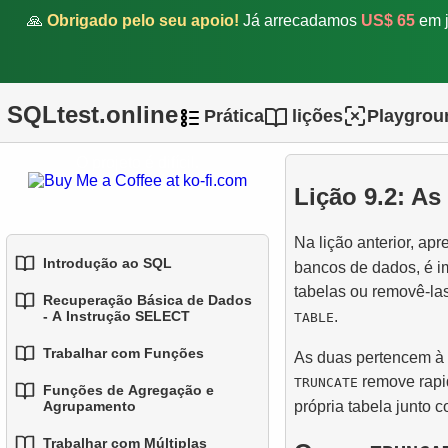
🙏
Obrigado pelo seu apoio!
Já arrecadamos
US$ 65
em j
SQLtest.online
Prática
lições
Playgrou
O projeto é difícil.
Lição 9.2: 
Na lição anterior, ap
Introdução ao SQL
bancos de dados, é i
tabelas ou removê-la
Recuperação Básica de Dados
1.
Introdução a Bases de
.
- A Instrução SELECT
TABLE
Dados
Trabalhar com Funções
As duas pertencem à 
1.
Selecionando Dados de
2.
Tipos de Bases de Dados
remove rapi
TRUNCATE
uma Tabela
Funções de Agregação e
1.
Funções SQL Integradas
própria tabela junto c
Agrupamento
3.
Conceitos de Bases de
2.
Filtragem de Dados
2.
Dados Relacionais
Funções Comuns de String
Trabalhar com Múltiplas