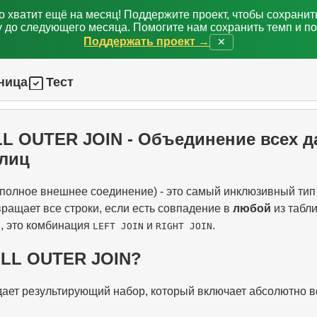
о хватит ещё на месяц! Поддержите проект, чтобы сохрани
 до следующего месяца. Помогите нам сохранить темп и п
Поддержать проект →
✕
ница
Тест
ULL OUTER JOIN - Объединение всех 
блиц
полное внешнее соединение) - это самый инклюзивный тип
ращает все строки, если есть совпадение в
любой
из табли
и, это комбинация
и
.
LEFT JOIN
RIGHT JOIN
ULL OUTER JOIN?
ает результирующий набор, который включает абсолютно в