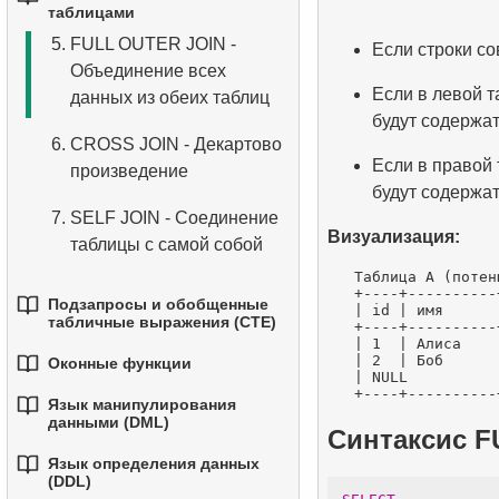
1.
Базовые агрегатные
4.
Базовые типы данных
таблицами
функции
3.
Объединение нескольких
функции
5.
FULL OUTER JOIN -
Если строки со
условий
5.
Понимание значений
3.
Основные
Объединение всех
2.
Группировка данных
NULL в SQL
математические функции
Если в левой т
4.
Псевдонимы столбцов
данных из обеих таблиц
будут содержа
3.
Фильтрация
6.
Обзор SQL
4.
Функции даты и времени
5.
Сортировка результатов
6.
CROSS JOIN - Декартово
агрегированных данных
Если в правой 
произведение
5.
Условный оператор
6.
Ограничение результатов
будут содержа
4.
Условная агрегация
с помощью LIMIT и
7.
SELF JOIN - Соединение
Визуализация:
5.
OFFSET
Продвинутая агрегация
таблицы с самой собой
   Таблица A (потен
7.
Все вместе: WHERE,
8.
Практические сценарии и
   +----+----------
Подзапросы и обобщенные
   | id | имя      
ORDER BY и LIMIT
методы использования
табличные выражения (CTE)
   +----+----------
   | 1  | Алиса    
JOIN
   | 2  | Боб      
Оконные функции
1.
Введение в подзапросы
   | NULL          
9.
Алгоритмы JOIN
Язык манипулирования
1.
Оконные функции
2.
Подзапросы в
данными (DML)
Синтаксис F
10.
Операции над наборами
предложении WHERE
2.
Использование
Язык определения данных
данных
1.
Оператор INSERT INTO
(DDL)
ROW_NUMBER, RANK,
3.
Коррелированные