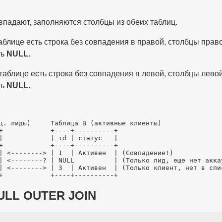
впадают, заполняются столбцы из обеих таблиц.
аблице есть строка без совпадения в правой, столбцы прав
ть
NULL
.
таблице есть строка без совпадения в левой, столбцы лево
ть
NULL
.
ц. лиды)     Таблица B (активные клиенты)

+            +----+----------+

|            | id | статус   |

+            +----+----------+

| <--------> | 1  | Активен  | (Совпадение!)

| <--------? | NULL          | (Только лид, еще нет аккау
| <--------> | 3  | Активен  | (Только клиент, нет в спис
ULL OUTER JOIN