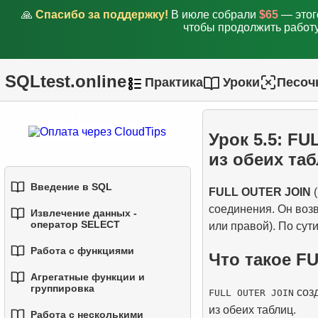
🙏
Спасибо за поддержку!
В июле собрали
$65
— этог
чтобы продолжить работу
SQLtest.online
Практика
Уроки
Песоч
1.
Основы соединений
Поддержите проект на
(JOIN) в SQL
Урок 5.5: F
2.
INNER JOIN -
из обеих та
Соединение
Введение в SQL
совпадающих строк
FULL OUTER JOIN
(
соединения. Он возв
Извлечение данных -
1.
3.
Введение в базы данных
LEFT JOIN - Включение
оператор SELECT
или правой). По сут
всех записей из левой
2.
Типы баз данных
Работа с функциями
таблицы
Что такое F
1.
Выборка данных из
таблицы
Агрегатные функции и
3.
Концепции реляционных
1.
4.
Встроенные функции SQL
RIGHT JOIN - Включение
группировка
созд
FULL OUTER JOIN
баз данных
всех записей из правой
2.
Фильтрация данных
из обеих таблиц.
2.
Основные строковые
Работа с несколькими
таблицы