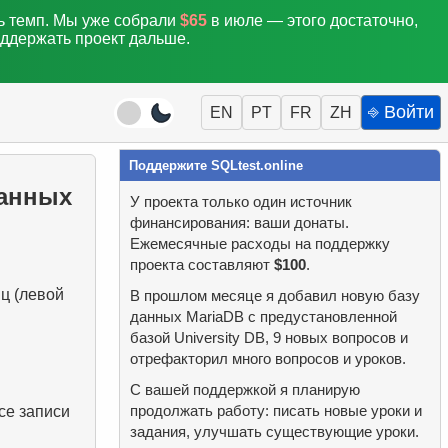
ть темп. Мы уже собрали
$65
в июле — этого достаточно,
оддержать проект дальше.
⎆ Войти
EN
PT
FR
ZH
Поддержите SQLtest.online
данных
У проекта только один источник
финансирования: ваши донаты.
Ежемесячные расходы на поддержку
проекта составляют
$100
.
ц (левой
В прошлом месяце я добавил новую базу
данных MariaDB с предустановленной
базой University DB, 9 новых вопросов и
отрефакторил много вопросов и уроков.
С вашей поддержкой я планирую
се записи
продолжать работу: писать новые уроки и
задания, улучшать существующие уроки.