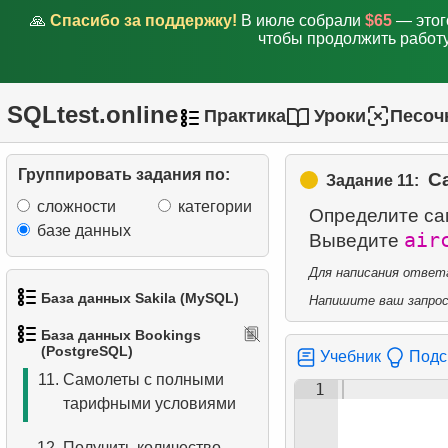
Домодедово
🙏
Спасибо за поддержку!
В июле собрали
$65
— этог
чтобы продолжить работу
6.
Список самолётов из
Домодедово
SQLtest.online
Практика
Уроки
Песоч
7.
Получить бронирования
по дате
Группировать задания по:
С
Задание 11:
8.
Анализ использования
сложности
категории
Определите сам
самолётов
базе данных
air
Выведите
9.
Типы тарифов
Для написания ответа
База данных Sakila (MySQL)
Напишите ваш запрос 
10.
Самолеты без Бизнес-
База данных Bookings
класса
1.
Получить список актёров
(PostgreSQL)
Учебник
Подс
11.
Самолеты с полными
1
2.
Имена актёров
тарифными условиями
3.
Упорядоченный список
12.
Получить количество