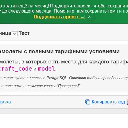
о хватит ещё на месяц! Поддержите проект, чтобы сохрани
 до следующего месяца. Помогите нам сохранить темп и п
Поддержать проект →
✕
ница
Тест
амолеты с полными тарифными условиями
олеты, в которых есть места для каждого тариф
craft_code
model
и
.
 используйте синтаксис PostgreSQL. Описания таблиц приведены в пр
в поле ниже и нажмите кнопку "Проверить!"
казка
Копировать код