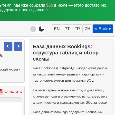
ть темп. Мы уже собрали
$65
в июле — этого достаточно,
оддержать проект дальше.
⎆ Войти
EN
PT
FR
ZH
База данных Bookings:
структура таблиц и обзор
а.
схемы
База Bookings (PostgreSQL) моделирует рейсы
авой панели.
авиакомпаний между разными аэропортами и
часто используется для практики SQL.
На этой странице показаны структура таблиц,
Очистить
ключевые поля и ограничения, используемые в
аналитических и транзакционных SQL-запросах.
База данных Bookings содержит 8 основных