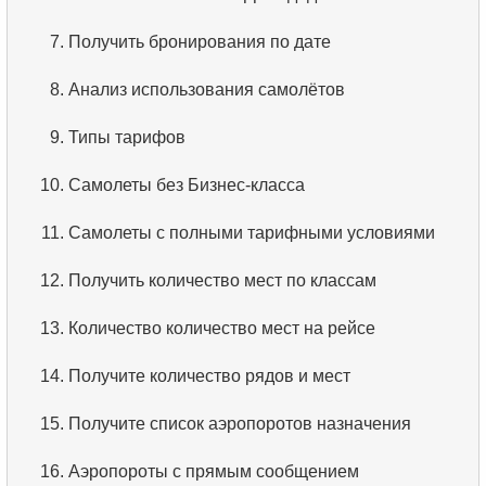
3.
Упорядоченный список фильмов
7.
Получить бронирования по дате
4.
Первые 10 фильмов по алфавиту
8.
Анализ использования самолётов
5.
Третья страница списка фильмов
9.
Типы тарифов
6.
Отсортировать фильмы по нескольким полям
10.
Самолеты без Бизнес-класса
7.
Самый длинный фильм
11.
Самолеты с полными тарифными условиями
8.
Длинные фильмы
12.
Получить количество мест по классам
9.
Длинные комедии
13.
Количество количество мест на рейсе
10.
Классические фильмы
14.
Получите количество рядов и мест
11.
Поиск актеров по имени
15.
Получите список аэропоротов назначения
12.
Повторяющиеся имена актёров
16.
Аэропороты с прямым сообщением