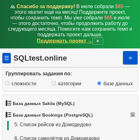
🙏
Спасибо за поддержку!
В июле собрали
$65
—
этого хватит ещё на месяц! Поддержите проект,
чтобы сохранить темп. Мы уже собрали
$65
в июле
— этого достаточно, чтобы продолжить работу до
следующего месяца. Помогите нам сохранить темп и
поддержать проект дальше.
Поддержать проект →
✕
SQLtest.online
⎆
☰
1.
Получить данные аэропортов
Группировать задания по:
2.
Список аэропортов
сложности
категории
базе данных
3.
Дальнемагистральные самолеты
База данных Sakila (MySQL)
4.
Список самолетов Boeing
База данных Bookings (PostgreSQL)
1.
Получить список актёров
5.
Список рейсов из Домодедово
2.
Имена актёров
6.
Список самолётов из Домодедово