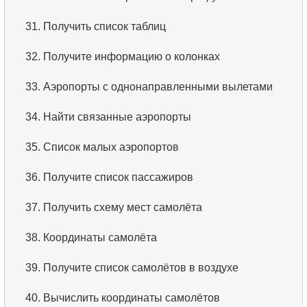
3.
Упорядоченный список фильмов
31.
Получить список таблиц
4.
Первые 10 фильмов по алфавиту
32.
Получите информацию о колонках
5.
Третья страница списка фильмов
33.
Аэропорты с однонаправленными вылетами
6.
Отсортировать фильмы по нескольким полям
34.
Найти связанные аэропорты
7.
Самый длинный фильм
35.
Список малых аэропортов
8.
Длинные фильмы
36.
Получите список пассажиров
9.
Длинные комедии
37.
Получить схему мест самолёта
10.
Классические фильмы
38.
Координаты самолёта
11.
Поиск актеров по имени
39.
Получите список самолётов в воздухе
12.
Повторяющиеся имена актёров
40.
Вычислить координаты самолётов