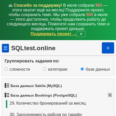
20.
Время задержки вылета
🙏
Спасибо за поддержку!
В июле собрали
$65
—
этого хватит ещё на месяц! Поддержите проект,
21.
Статистика рейсов
чтобы сохранить темп. Мы уже собрали
$65
в июле
— этого достаточно, чтобы продолжить работу до
22.
Составьте рейтинг аэропортов
следующего месяца. Помогите нам сохранить темп и
поддержать проект дальше.
Поддержать проект →
✕
23.
Список вариантов перелета
24.
Самый быстрый перелёт
SQLtest.online
⎆
☰
25.
Подчститайте ежедневное количество рейсов
Группировать задания по:
26.
Получите список пассажиров
сложности
категории
базе данных
27.
Средняя заполняемость рейсов
База данных Sakila (MySQL)
28.
Сумма бронирований
База данных Bookings (PostgreSQL)
1.
Получить список актёров
29.
Количество бронирований за месяц
2.
Имена актёров
30.
Заполняемость рейсов по тарифу