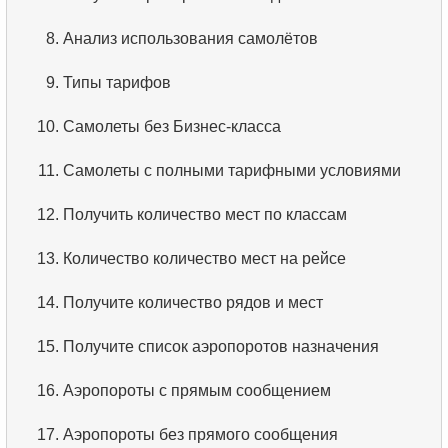
3.
Упорядоченный список фильмов
8.
Анализ использования самолётов
4.
Первые 10 фильмов по алфавиту
9.
Типы тарифов
5.
Третья страница списка фильмов
10.
Самолеты без Бизнес-класса
6.
Отсортировать фильмы по нескольким полям
11.
Самолеты с полными тарифными условиями
7.
Самый длинный фильм
12.
Получить количество мест по классам
8.
Длинные фильмы
13.
Количество количество мест на рейсе
9.
Длинные комедии
14.
Получите количество рядов и мест
10.
Классические фильмы
15.
Получите список аэропоротов назначения
11.
Поиск актеров по имени
16.
Аэропороты с прямым сообщением
12.
Повторяющиеся имена актёров
17.
Аэропороты без прямого сообщения