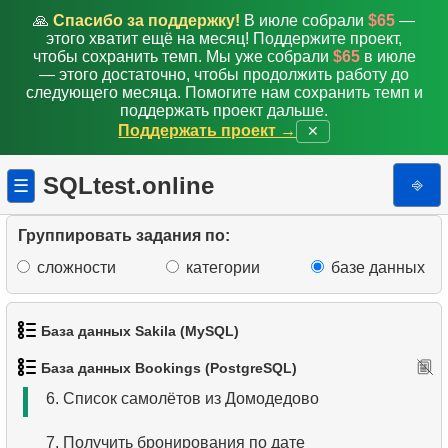
🙏
Спасибо за поддержку!
В июле собрали
$65
—
этого хватит ещё на месяц! Поддержите проект,
чтобы сохранить темп. Мы уже собрали
$65
в июле
— этого достаточно, чтобы продолжить работу до
следующего месяца. Помогите нам сохранить темп и
поддержать проект дальше.
Поддержать проект →
✕
1.
Получить данные аэропортов
SQLtest.online
⎆
☰
2.
Список аэропортов
Группировать задания по:
3.
Дальнемагистральные самолеты
сложности
категории
базе данных
4.
Список самолетов Boeing
База данных Sakila (MySQL)
5.
Список рейсов из Домодедово
База данных Bookings (PostgreSQL)
1.
Получить список актёров
6.
Список самолётов из Домодедово
2.
Имена актёров
7.
Получить бронирования по дате