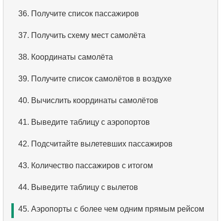
3.
Упорядоченный список фильмов
36.
Получите список пассажиров
4.
Первые 10 фильмов по алфавиту
37.
Получить схему мест самолёта
5.
Третья страница списка фильмов
38.
Координаты самолёта
6.
Отсортировать фильмы по нескольким полям
39.
Получите список самолётов в воздухе
7.
Самый длинный фильм
40.
Вычислить координаты самолётов
8.
Длинные фильмы
41.
Выведите таблицу с аэропортов
9.
Длинные комедии
42.
Подсчитайте вылетевших пассажиров
10.
Классические фильмы
43.
Количество пассажиров с итогом
11.
Поиск актеров по имени
44.
Выведите таблицу с вылетов
12.
Повторяющиеся имена актёров
45.
Аэропорты с более чем одним прямым рейсом