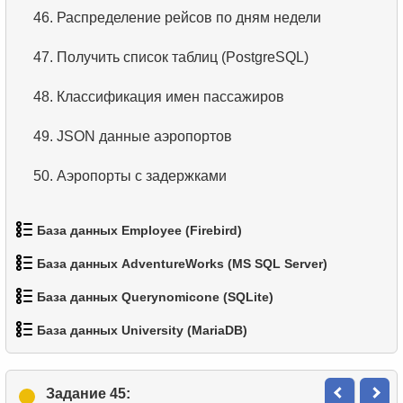
13.
Самая популярная среди актеров фамилия
46.
Распределение рейсов по дням недели
14.
Список языков
47.
Получить список таблиц (PostgreSQL)
15.
Упорядоченный список языков
48.
Классификация имен пассажиров
16.
Пять самых длинных фильмов
49.
JSON данные аэропортов
17.
Выбрать сотрудников по условию
50.
Аэропорты с задержками
18.
Отсортировать список фильмов с условием
База данных Employee (Firebird)
19.
Клиенты с фамилией на букву «А»
База данных AdventureWorks (MS SQL Server)
1.
Список подразделений
20.
Найти клиентов на букву «А» (2)
База данных Querynomicone (SQLite)
1.
Категории товаров
2.
Страны, где не используется доллар/евро
21.
Полные имена клиентов
База данных University (MariaDB)
1.
Данные отделов
2.
Список товаров
3.
Список под-отделов (JOIN)
22.
Найти адреса с помощью подзапроса
1.
Отчет о возрасте студентов
2.
Имена сотрудников
3.
Отфильтрованный список товаров
Задание 45:
4.
Показать список под-отделов