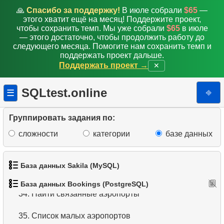
🙏
Спасибо за поддержку!
В июле собрали
$65
—
26.
Получите список пассажиров
этого хватит ещё на месяц! Поддержите проект,
чтобы сохранить темп. Мы уже собрали
$65
в июле
— этого достаточно, чтобы продолжить работу до
27.
Средняя заполняемость рейсов
следующего месяца. Помогите нам сохранить темп и
поддержать проект дальше.
28.
Сумма бронирований
Поддержать проект →
✕
29.
Количество бронирований за месяц
SQLtest.online
⎆
☰
30.
Заполняемость рейсов по тарифу
Группировать задания по:
31.
Получить список таблиц
сложности
категории
базе данных
32.
Получите информацию о колонках
База данных Sakila (MySQL)
33.
Аэропорты с однонаправленными вылетами
База данных Bookings (PostgreSQL)
1.
Получить список актёров
34.
Найти связанные аэропорты
2.
Имена актёров
35.
Список малых аэропортов