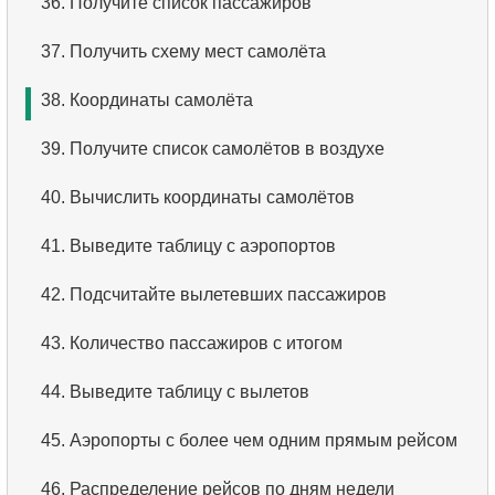
36.
Получите список пассажиров
3.
Упорядоченный список фильмов
37.
Получить схему мест самолёта
4.
Первые 10 фильмов по алфавиту
38.
Координаты самолёта
5.
Третья страница списка фильмов
39.
Получите список самолётов в воздухе
6.
Отсортировать фильмы по нескольким полям
40.
Вычислить координаты самолётов
7.
Самый длинный фильм
41.
Выведите таблицу с аэропортов
8.
Длинные фильмы
42.
Подсчитайте вылетевших пассажиров
9.
Длинные комедии
43.
Количество пассажиров с итогом
10.
Классические фильмы
44.
Выведите таблицу с вылетов
11.
Поиск актеров по имени
45.
Аэропорты с более чем одним прямым рейсом
12.
Повторяющиеся имена актёров
46.
Распределение рейсов по дням недели