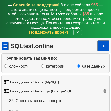
26.
Получите список пассажиров
🙏
Спасибо за поддержку!
В июле собрали
$65
—
этого хватит ещё на месяц! Поддержите проект,
27.
Средняя заполняемость рейсов
чтобы сохранить темп. Мы уже собрали
$65
в июле
— этого достаточно, чтобы продолжить работу до
следующего месяца. Помогите нам сохранить темп и
28.
Сумма бронирований
поддержать проект дальше.
Поддержать проект →
✕
29.
Количество бронирований за месяц
SQLtest.online
⎆
☰
30.
Заполняемость рейсов по тарифу
31.
Получить список таблиц
Группировать задания по:
сложности
категории
базе данных
32.
Получите информацию о колонках
33.
Аэропорты с однонаправленными вылетами
База данных Sakila (MySQL)
34.
Найти связанные аэропорты
База данных Bookings (PostgreSQL)
1.
Получить список актёров
35.
Список малых аэропортов
2.
Имена актёров