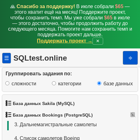
🙏
Спасибо за поддержку!
В июле собрали
$65
—
этого хватит ещё на месяц! Поддержите проект,
чтобы сохранить темп. Мы уже собрали
$65
в июле
— этого достаточно, чтобы продолжить работу до
следующего месяца. Помогите нам сохранить темп и
поддержать проект дальше.
Поддержать проект →
✕
SQLtest.online
⎆
☰
Группировать задания по:
сложности
категории
базе данных
1.
Получить данные аэропортов
База данных Sakila (MySQL)
2.
Список аэропортов
База данных Bookings (PostgreSQL)
1.
Получить список актёров
3.
Дальнемагистральные самолеты
2.
Имена актёров
4.
Список самолетов Boeing