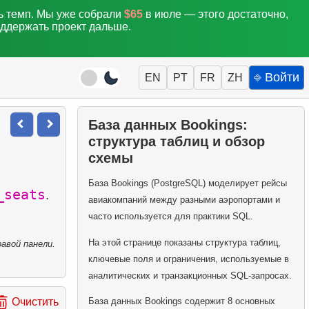
ть темп. Мы уже собрали
$65
в июле — этого достаточно,
оддержать проект дальше.
⎆ Войти
EN
PT
FR
ZH
База данных Bookings:
структура таблиц и обзор
схемы
База Bookings (PostgreSQL) моделирует рейсы
_seats
.
авиакомпаний между разными аэропортами и
часто используется для практики SQL.
На этой странице показаны структура таблиц,
авой панели.
ключевые поля и ограничения, используемые в
аналитических и транзакционных SQL-запросах.
База данных Bookings содержит 8 основных
Очистить