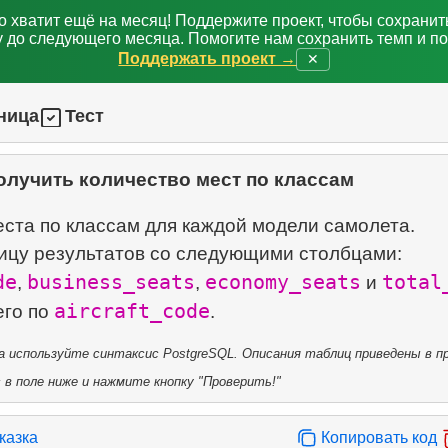
о хватит ещё на месяц! Поддержите проект, чтобы сохрани
 до следующего месяца. Помогите нам сохранить темп и п
Поддержать проект →
✕
ница
Тест
олучить количество мест по классам
ста по классам для каждой модели самолета.
ицу результатов со следующими столбцами:
de
business_seats
economy_seats
total
,
,
и
aircraft_code
его по
 используйте синтаксис PostgreSQL. Описания таблиц приведены в пр
в поле ниже и нажмите кнопку "Проверить!"
казка
Копировать код