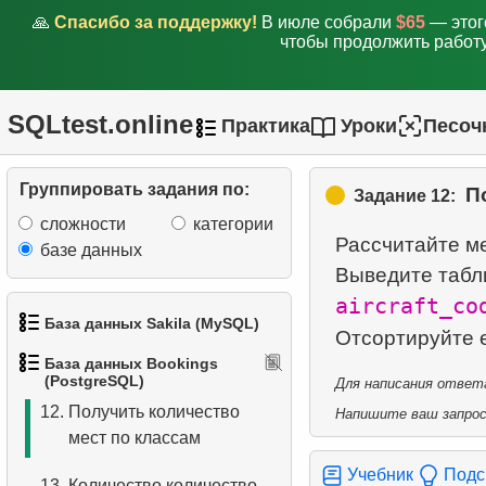
Домодедово
🙏
Спасибо за поддержку!
В июле собрали
$65
— этог
чтобы продолжить работу
7.
Получить бронирования
по дате
SQLtest.online
Практика
Уроки
Песоч
8.
Анализ использования
самолётов
Группировать задания по:
П
Задание 12:
9.
Типы тарифов
сложности
категории
Рассчитайте ме
базе данных
10.
Самолеты без Бизнес-
Выведите табл
класса
aircraft_co
База данных Sakila (MySQL)
Отсортируйте 
11.
Самолеты с полными
База данных Bookings
тарифными условиями
1.
Получить список актёров
(PostgreSQL)
Для написания ответа
12.
Получить количество
Напишите ваш запрос 
2.
Имена актёров
мест по классам
3.
Упорядоченный список
Учебник
Подс
13.
Количество количество