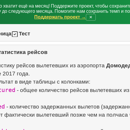
о хватит ещё на месяц! Поддержите проект, чтобы сохрани
 до следующего месяца. Помогите нам сохранить темп и п
Поддержать проект →
✕
ница
Тест
татистика рейсов
истику рейсов вылетевших из аэропорта
Домоде
 2017 года.
tured
- общее количество рейсов вылетевших из
ed
- количество задержанных вылетов (задержа
т фактически вылетевший позже чем на полчаса 