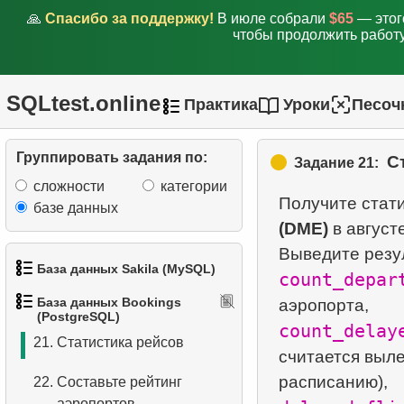
15.
Получите список
🙏
Спасибо за поддержку!
В июле собрали
$65
— этог
чтобы продолжить работу
аэропоротов назначения
16.
Аэропороты с прямым
SQLtest.online
сообщением
Практика
Уроки
Песоч
17.
Аэропороты без прямого
Группировать задания по:
С
сообщения
Задание 21:
сложности
категории
18.
Пассажиры, не
Получите стат
базе данных
явившиеся на рейс
(DME)
в августе
19.
Список пассажиров
База данных Sakila (MySQL)
count_depar
20.
База данных Bookings
Время задержки вылета
1.
Получить список актёров
(PostgreSQL)
count_delay
21.
Статистика рейсов
2.
Имена актёров
считается выле
22.
Составьте рейтинг
3.
Упорядоченный список
аэропортов