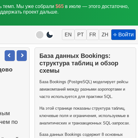
ть темп. Мы уже собрали
$65
в июле — этого достаточно,
оддержать проект дальше.
⎆ Войти
EN
PT
FR
ZH
База данных Bookings:
структура таблиц и обзор
дово
схемы
База Bookings (PostgreSQL) моделирует рейсы
авиакомпаний между разными аэропортами и
часто используется для практики SQL.
На этой странице показаны структура таблиц,
нным
ключевые поля и ограничения, используемые в
чем по
аналитических и транзакционных SQL-запросах.
База данных Bookings содержит 8 основных