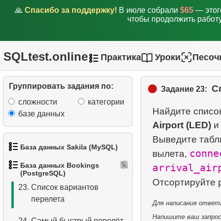
🙏
Спасибо за поддержку!
В июле собрали
$65
— этог
чтобы продолжить работу
17.
Аэропороты без прямого
сообщения
SQLtest.online
18.
Пассажиры, не
Практика
Уроки
Песоч
явившиеся на рейс
Группировать задания по:
С
19.
Список пассажиров
Задание 23:
сложности
категории
20.
Время задержки вылета
Найдите списо
базе данных
Airport (LED)
21.
Статистика рейсов
Выведите табл
База данных Sakila (MySQL)
conne
вылета,
22.
Составьте рейтинг
База данных Bookings
аэропортов
arrival_air
1.
Получить список актёров
(PostgreSQL)
Отсортируйте 
23.
Список вариантов
2.
Имена актёров
перелета
Для написания ответа
3.
Упорядоченный список
Напишите ваш запрос 
24.
Самый быстрый перелёт