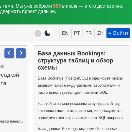
ть темп. Мы уже собрали
$65
в июле — этого достаточно,
оддержать проект дальше.
⎆ Войти
EN
PT
FR
ZH
База данных Bookings:
структура таблиц и обзор
vo
схемы
есадкой.
База Bookings (PostgreSQL) моделирует рейсы
рта
авиакомпаний между разными аэропортами и
часто используется для практики SQL.
На этой странице показаны структура таблиц,
ключевые поля и ограничения, используемые в
аналитических и транзакционных SQL-запросах.
авой панели.
База данных Bookings содержит 8 основных