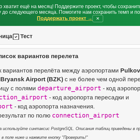
о хватит ещё на месяц! Поддержите проект, чтобы сохрани
 до следующего месяца. Помогите нам сохранить темп и п
Поддержать проект →
✕
ница
Тест
писок вариантов перелета
к вариантов перелёта между аэропортами
Pulko
и
Bryansk Airport (BZK)
с не более чем одной пер
departure_airport
ицу с полями
- код аэропо
ction_airport
- код аэропорта пересадки и
port
- код аэропорта назначения.
connection_airport
результат по полю
 используйте синтаксис PostgreSQL. Описания таблиц приведены в пр
в поле ниже и нажмите кнопку "Проверить!"