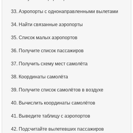
3.
Упорядоченный список фильмов
33.
Аэропорты с однонаправленными вылетами
4.
Первые 10 фильмов по алфавиту
34.
Найти связанные аэропорты
5.
Третья страница списка фильмов
35.
Список малых аэропортов
6.
Отсортировать фильмы по нескольким полям
36.
Получите список пассажиров
7.
Самый длинный фильм
37.
Получить схему мест самолёта
8.
Длинные фильмы
38.
Координаты самолёта
9.
Длинные комедии
39.
Получите список самолётов в воздухе
10.
Классические фильмы
40.
Вычислить координаты самолётов
11.
Поиск актеров по имени
41.
Выведите таблицу с аэропортов
12.
Повторяющиеся имена актёров
42.
Подсчитайте вылетевших пассажиров