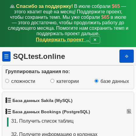
22.
Составьте рейтинг аэропортов
🙏
Спасибо за поддержку!
В июле собрали
$65
—
этого хватит ещё на месяц! Поддержите проект,
23.
Список вариантов перелета
чтобы сохранить темп. Мы уже собрали
$65
в июле
— этого достаточно, чтобы продолжить работу до
24.
Самый быстрый перелёт
следующего месяца. Помогите нам сохранить темп и
поддержать проект дальше.
Поддержать проект →
✕
25.
Подчститайте ежедневное количество рейсов
26.
Получите список пассажиров
SQLtest.online
⎆
☰
27.
Средняя заполняемость рейсов
Группировать задания по:
28.
Сумма бронирований
сложности
категории
базе данных
29.
Количество бронирований за месяц
База данных Sakila (MySQL)
30.
Заполняемость рейсов по тарифу
База данных Bookings (PostgreSQL)
1.
Получить список актёров
31.
Получить список таблиц
2.
Имена актёров
32.
Получите информацию о колонках