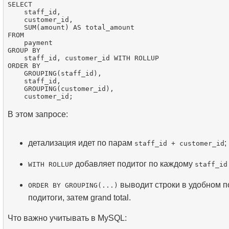
SELECT

    staff_id,

    customer_id,

    SUM(amount) AS total_amount

FROM

    payment

GROUP BY

    staff_id, customer_id WITH ROLLUP

ORDER BY

    GROUPING(staff_id),

    staff_id,

    GROUPING(customer_id),

В этом запросе:
детализация идет по парам
;
staff_id + customer_id
добавляет подитог по каждому
WITH ROLLUP
staff_id
выводит строки в удобном по
ORDER BY GROUPING(...)
подитоги, затем grand total.
Что важно учитывать в MySQL: