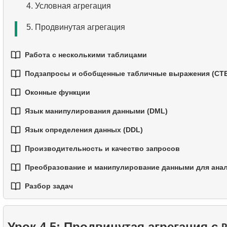
4.
Условная агрегация
5.
Условный оператор
6.
Ограничение результатов с помощью LIMIT и OFF
5.
Продвинутая агрегация
7.
Все вместе: WHERE, ORDER BY и LIMIT
Работа с несколькими таблицами
Подзапросы и обобщенные табличные выражения (CTE
1.
Основы соединений (JOIN) в SQL
Оконные функции
1.
Введение в подзапросы
2.
INNER JOIN - Соединение совпадающих строк
Язык манипулирования данными (DML)
1.
Оконные функции
2.
Подзапросы в предложении WHERE
3.
LEFT JOIN - Включение всех записей из левой та
Язык определения данных (DDL)
1.
Оператор INSERT INTO
2.
Использование ROW_NUMBER, RANK, DENSE_R
3.
Коррелированные подзапросы
4.
RIGHT JOIN - Включение всех записей из правой 
Производительность и качество запросов
1.
Оператор CREATE TABLE
2.
Оператор UPDATE
3.
Оконные фреймы — управление границами окна
4.
Обобщённые табличные выражения (CTE)
5.
FULL OUTER JOIN - Объединение всех данных из 
Преобразование и манипулирование данными для ана
1.
Лучшие практики читаемости и поддержки кода
2.
Операторы TRUNCATE и DROP TABLE
3.
Оператор DELETE
4.
Функции LAG, LEAD, FIRST_VALUE и LAST_VALU
5.
Рекурсивные CTE
6.
CROSS JOIN - Декартово произведение
Разбор задач
1.
Практическая обработка строк в SQL
2.
Написание эффективных SQL-запросов
3.
Временные таблицы
6.
Применение рекурсивных CTE
7.
SELF JOIN - Соединение таблицы с самой собой
1.
Самый быстрый вариант перелета
2.
Практическое использование функций даты и вре
3.
Понимание методов оптимизации запросов
4.
Представления (VIEW)
данных
Урок 4.5: Продвинутая агрегация с
8.
Практические сценарии и методы использования 