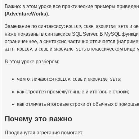
Важно: в этом уроке все практические примеры приведе
(AdventureWorks)
.
Замечание по синтаксису:
,
,
и
ROLLUP
CUBE
GROUPING SETS
GR
ниже показаны в синтаксисе SQL Server. В MySQL функц
ограниченнее, а синтаксис частично отличается (наприм
, а
и
в классическом виде м
WITH ROLLUP
CUBE
GROUPING SETS
В этом уроке разберем:
чем отличаются
,
и
;
ROLLUP
CUBE
GROUPING SETS
как строятся промежуточные и итоговые строки;
как отличать итоговые строки от обычных с помощ
Почему это важно
Продвинутая агрегация помогает: