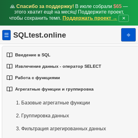
🙏
Спасибо за поддержку!
В июле собрали
$65
—
этого хватит ещё на месяц! Поддержите проект,
чтобы сохранить темп.
Поддержать проект →
✕
SQLtest.online
⎆
☰
Введение в SQL
Извлечение данных - оператор SELECT
1.
Введение в базы данных
Работа с функциями
1.
Выборка данных из таблицы
2.
Типы баз данных
Агрегатные функции и группировка
1.
Встроенные функции SQL
2.
Фильтрация данных
3.
Концепции реляционных баз данных
1.
Базовые агрегатные функции
2.
Основные строковые функции
3.
Объединение нескольких условий
4.
Базовые типы данных
2.
Группировка данных
3.
Основные математические функции
4.
Псевдонимы столбцов
5.
Понимание значений NULL в SQL
3.
Фильтрация агрегированных данных
4.
Функции даты и времени
5.
Сортировка результатов
6.
Обзор SQL