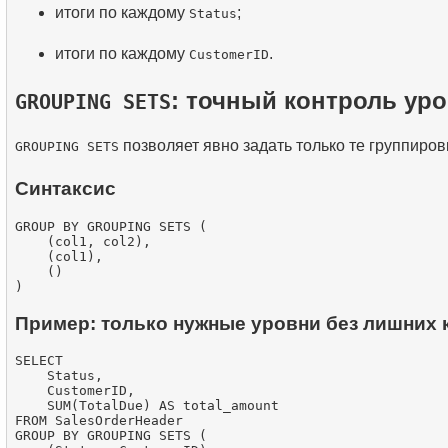
итоги по каждому
;
Status
итоги по каждому
.
CustomerID
: точный контроль ур
GROUPING SETS
позволяет явно задать только те группиров
GROUPING SETS
Синтаксис
GROUP BY GROUPING SETS (

    (col1, col2),

    (col1),

    ()

Пример: только нужные уровни без лишних
SELECT

    Status,

    CustomerID,

    SUM(TotalDue) AS total_amount

FROM SalesOrderHeader

GROUP BY GROUPING SETS (
