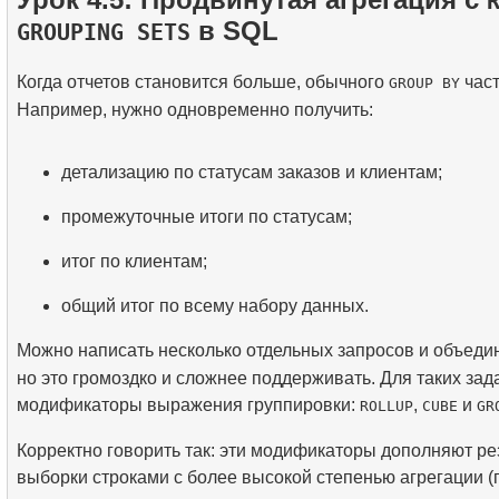
2.
Рассчитать среднюю заполняемость рейсов
5.
Как работает B-tree индекс
в SQL
GROUPING SETS
9.
Алгоритмы JOIN
3.
Карта мест в самолете
4.
Введение в SQL-индексы
Когда отчетов становится больше, обычного
част
GROUP BY
10.
Операции над наборами данных
Например, нужно одновременно получить:
детализацию по статусам заказов и клиентам;
промежуточные итоги по статусам;
итог по клиентам;
общий итог по всему набору данных.
Можно написать несколько отдельных запросов и объеди
но это громоздко и сложнее поддерживать. Для таких зад
модификаторы выражения группировки:
,
и
ROLLUP
CUBE
GR
Корректно говорить так: эти модификаторы дополняют ре
выборки строками с более высокой степенью агрегации (п