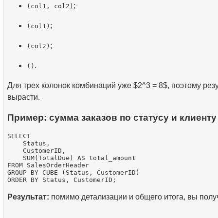
;
(col1, col2)
;
(col1)
;
(col2)
.
()
Для трех колонок комбинаций уже $2^3 = 8$, поэтому рез
вырасти.
Пример: сумма заказов по статусу и клиенту
SELECT

    Status,

    CustomerID,

    SUM(TotalDue) AS total_amount

FROM SalesOrderHeader

GROUP BY CUBE (Status, CustomerID)

Результат:
помимо детализации и общего итога, вы полу