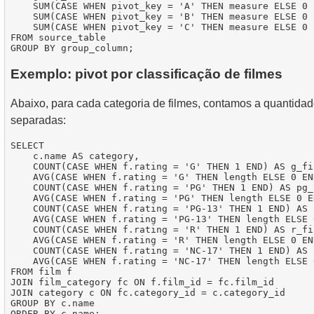
    SUM(CASE WHEN pivot_key = 'A' THEN measure ELSE 0 
    SUM(CASE WHEN pivot_key = 'B' THEN measure ELSE 0 
    SUM(CASE WHEN pivot_key = 'C' THEN measure ELSE 0 
FROM source_table

Exemplo: pivot por classificação de filmes
Abaixo, para cada categoria de filmes, contamos a quantidad
separadas:
SELECT

    c.name AS category,

    COUNT(CASE WHEN f.rating = 'G' THEN 1 END) AS g_fi
    AVG(CASE WHEN f.rating = 'G' THEN length ELSE 0 EN
    COUNT(CASE WHEN f.rating = 'PG' THEN 1 END) AS pg_
    AVG(CASE WHEN f.rating = 'PG' THEN length ELSE 0 E
    COUNT(CASE WHEN f.rating = 'PG-13' THEN 1 END) AS 
    AVG(CASE WHEN f.rating = 'PG-13' THEN length ELSE 
    COUNT(CASE WHEN f.rating = 'R' THEN 1 END) AS r_fi
    AVG(CASE WHEN f.rating = 'R' THEN length ELSE 0 EN
    COUNT(CASE WHEN f.rating = 'NC-17' THEN 1 END) AS 
    AVG(CASE WHEN f.rating = 'NC-17' THEN length ELSE 
FROM film f

JOIN film_category fc ON f.film_id = fc.film_id

JOIN category c ON fc.category_id = c.category_id

GROUP BY c.name
