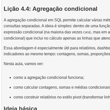
2.
Uso prático de funções de data e hora para análise 
3.
Entendendo metodos de otimizacao de consultas
4.
Views
Lição 4.4: Agregação condicional
8.
Cenários e Técnicas Práticas de JOIN
2.
Encontrar a Ocupação de Voo por Tarifa
5.
Introducao aos indices SQL
9.
Algoritmos de Junção
A agregação condicional em SQL permite calcular várias mét
3.
Mapa de Assentos da Aeronave
4.
Como os Índices B-tree Funcionam
consultas separadas. A ideia é simples: dentro de uma funçã
10.
Operações sobre conjuntos de dados
expressão condicional (na maioria das vezes
, mas em 
CASE
condicional) que inclui no cálculo apenas as linhas que ate
Essa abordagem é especialmente útil para relatórios, dashbo
indicadores ao mesmo tempo: contagens, somas, proporções, 
Nesta aula, vamos ver:
como a agregação condicional funciona;
como calcular contagens, somas e médias condicionais
como construir relatórios no estilo pivot (transformar 
Ideia básica