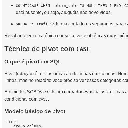
co
COUNT(CASE WHEN return_date IS NULL THEN 1 END)
está ausente, ou seja, aluguéis não devolvidos;
forma contadores separados para ca
GROUP BY staff_id
Resultado: em uma única consulta, você obtém as duas métri
Técnica de pivot com
CASE
O que é pivot em SQL
Pivot (rotação) é a transformação de linhas em colunas. No
linhas, mas no relatório você precisa ver essas categorias 
Em muitos SGBDs existe um operador especial
, mas a
PIVOT
condicional com
.
CASE
Modelo básico de pivot
SELECT

    group_column,
