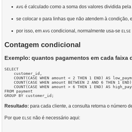
é calculado como a soma dos valores dividida pela
AVG
se colocar
para linhas que não atendem à condição, e
0
por isso, em
condicional, normalmente usa-se
AVG
ELSE
Contagem condicional
Exemplo: quantos pagamentos em cada faixa d
SELECT

    customer_id,

    COUNT(CASE WHEN amount < 2 THEN 1 END) AS low_payme
    COUNT(CASE WHEN amount BETWEEN 2 AND 6 THEN 1 END)
    COUNT(CASE WHEN amount > 6 THEN 1 END) AS high_paym
FROM payment

Resultado:
para cada cliente, a consulta retorna o número de
Por que
não é necessário aqui:
ELSE