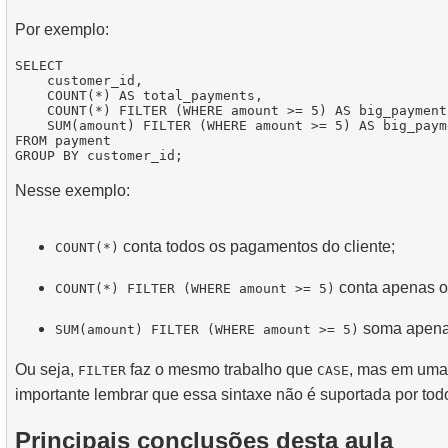
Por exemplo:
SELECT

    customer_id,

    COUNT(*) AS total_payments,

    COUNT(*) FILTER (WHERE amount >= 5) AS big_payment
    SUM(amount) FILTER (WHERE amount >= 5) AS big_paym
FROM payment

Nesse exemplo:
conta todos os pagamentos do cliente;
COUNT(*)
conta apenas o
COUNT(*) FILTER (WHERE amount >= 5)
soma apena
SUM(amount) FILTER (WHERE amount >= 5)
Ou seja,
faz o mesmo trabalho que
, mas em uma
FILTER
CASE
importante lembrar que essa sintaxe não é suportada por to
Principais conclusões desta aula