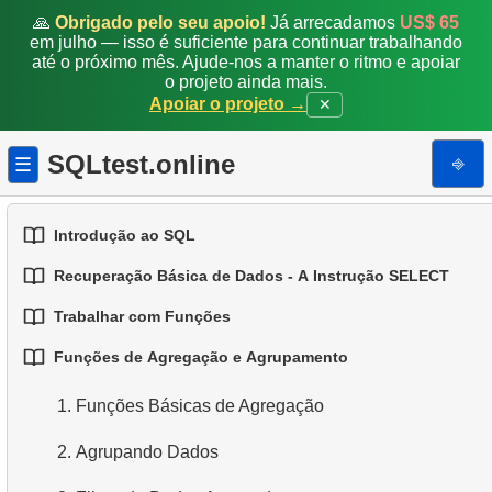
🙏
Obrigado pelo seu apoio!
Já arrecadamos
US$ 65
em julho — isso é suficiente para continuar trabalhando
até o próximo mês. Ajude-nos a manter o ritmo e apoiar
o projeto ainda mais.
Apoiar o projeto →
✕
SQLtest.online
⎆
☰
Introdução ao SQL
Recuperação Básica de Dados - A Instrução SELECT
1.
Introdução a Bases de Dados
Trabalhar com Funções
1.
Selecionando Dados de uma Tabela
2.
Tipos de Bases de Dados
Funções de Agregação e Agrupamento
1.
Funções SQL Integradas
2.
Filtragem de Dados
3.
Conceitos de Bases de Dados Relacionais
1.
Funções Básicas de Agregação
2.
Funções Comuns de String
3.
Combinando Múltiplas Condições
4.
Tipos de Dados Básicos
2.
Agrupando Dados
3.
Funções Matemáticas Comuns
4.
Alias para Colunas
5.
Entendendo os Valores NULL no SQL