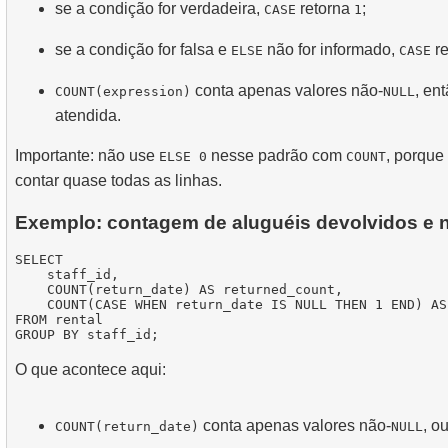
se a condição for verdadeira,
retorna
;
CASE
1
se a condição for falsa e
não for informado,
re
ELSE
CASE
conta apenas valores não-
, en
COUNT(expression)
NULL
atendida.
Importante: não use
nesse padrão com
, porque
ELSE 0
COUNT
contar quase todas as linhas.
Exemplo: contagem de aluguéis devolvidos e 
SELECT

    staff_id,

    COUNT(return_date) AS returned_count,

    COUNT(CASE WHEN return_date IS NULL THEN 1 END) AS
FROM rental

O que acontece aqui:
conta apenas valores não-
, o
COUNT(return_date)
NULL