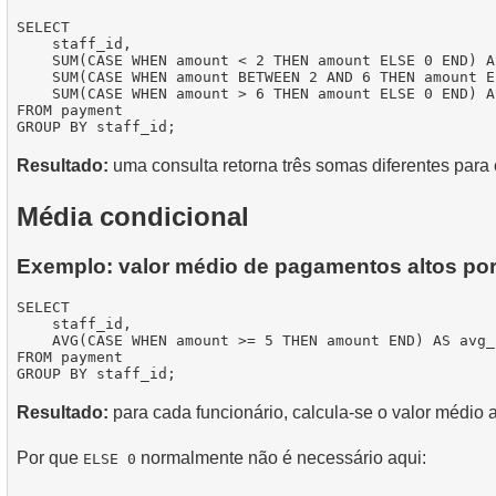
SELECT

    staff_id,

    SUM(CASE WHEN amount < 2 THEN amount ELSE 0 END) A
    SUM(CASE WHEN amount BETWEEN 2 AND 6 THEN amount E
    SUM(CASE WHEN amount > 6 THEN amount ELSE 0 END) A
FROM payment

Resultado:
uma consulta retorna três somas diferentes para 
Média condicional
Exemplo: valor médio de pagamentos altos por
SELECT

    staff_id,

    AVG(CASE WHEN amount >= 5 THEN amount END) AS avg_
FROM payment

Resultado:
para cada funcionário, calcula-se o valor méd
Por que
normalmente não é necessário aqui:
ELSE 0