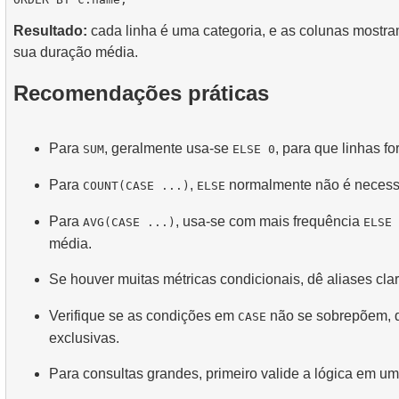
Resultado:
cada linha é uma categoria, e as colunas mostra
sua duração média.
Recomendações práticas
Para
, geralmente usa-se
, para que linhas f
SUM
ELSE 0
Para
,
normalmente não é necess
COUNT(CASE ...)
ELSE
Para
, usa-se com mais frequência
AVG(CASE ...)
ELSE 
média.
Se houver muitas métricas condicionais, dê aliases clar
Verifique se as condições em
não se sobrepõem, 
CASE
exclusivas.
Para consultas grandes, primeiro valide a lógica em 