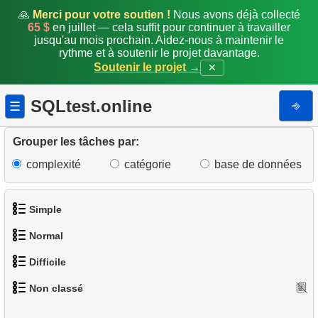
🙏
Merci pour votre soutien !
Nous avons déjà collecté
65 $
en juillet — cela suffit pour continuer à travailler
jusqu'au mois prochain. Aidez-nous à maintenir le
rythme et à soutenir le projet davantage.
Soutenir le projet →
✕
SQLtest.online
⎆
☰
Grouper les tâches par:
complexité
catégorie
base de données
Simple
Normal
1.
Obtenir les acteurs
Difficile
1.
Trouver des adresses en utilisant une sous-requête
2.
Liste des langues
Non classé
1.
Trouver les clients les plus actifs
2.
Trouver des adresses en utilisant JOIN
3.
Obtenir la liste des noms d'acteurs