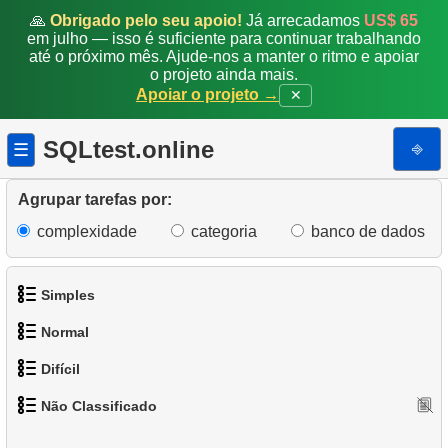
🙏
Obrigado pelo seu apoio!
Já arrecadamos
US$ 65
em julho — isso é suficiente para continuar trabalhando
até o próximo mês. Ajude-nos a manter o ritmo e apoiar
o projeto ainda mais.
Apoiar o projeto →
✕
SQLtest.online
⎆
☰
Agrupar tarefas por:
complexidade
categoria
banco de dados
Simples
Normal
1.
Obtenha os atores
Difícil
1.
Encontre endereços usando subconsulta
2.
Lista de idiomas
Não Classificado
1.
Encontre os clientes mais ativos
2.
Encontre endereços usando JOIN
3.
Obtenha a lista de nomes de atores