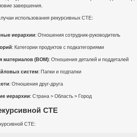
ловие завершения.
лучаи использования рекурсивных CTE:
нные иерархии
: Отношения сотрудник-руководитель
горий
: Категории продуктов с подкатегориями
 материалов (BOM)
: Отношения деталей и поддеталей
айловых систем
: Папки и подпапки
сети
: Отношения друг-друга
ие иерархии
: Страна > Область > Город
екурсивной CTE
курсивной CTE: