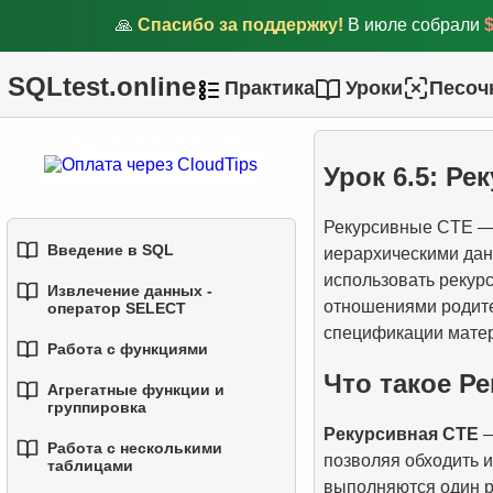
🙏
Спасибо за поддержку!
В июле собрали
SQLtest.online
Практика
Уроки
Песоч
Поддержите проект на
Урок 6.5: Р
Рекурсивные CTE — 
Введение в SQL
иерархическими дан
использовать рекур
Извлечение данных -
1.
Введение в базы данных
отношениями родите
оператор SELECT
спецификации мате
2.
Типы баз данных
Работа с функциями
1.
Выборка данных из
Что такое Р
таблицы
Агрегатные функции и
3.
Концепции реляционных
1.
Встроенные функции SQL
группировка
1.
Введение в подзапросы
баз данных
2.
Фильтрация данных
Рекурсивная CTE
—
2.
Основные строковые
Работа с несколькими
1.
Базовые агрегатные
позволяя обходить 
2.
Подзапросы в
4.
Базовые типы данных
таблицами
функции
3.
Объединение нескольких
функции
выполняются один р
предложении WHERE