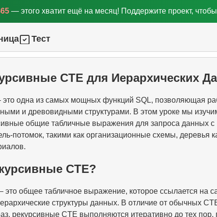
$65
— этого хватит ещё на месяц! Поддержите проект, чтобы
ница
Тест
екурсивные CTE для Иерархических Д
это одна из самых мощных функций SQL, позволяющая раб
ными и древовидными структурами. В этом уроке мы изучим
сивные общие табличные выражения для запроса данных с
ль-потомок, такими как организационные схемы, деревья к
риалов.
екурсивные CTE?
 это общее табличное выражение, которое ссылается на са
иерархические структуры данных. В отличие от обычных CT
аз, рекурсивные CTE выполняются итеративно до тех пор, 