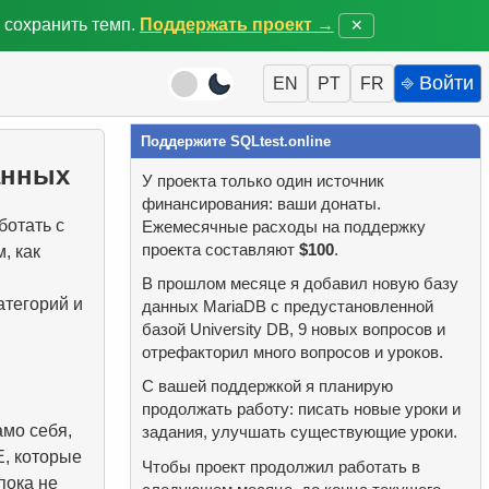
 сохранить темп.
Поддержать проект →
✕
⎆ Войти
EN
PT
FR
Поддержите SQLtest.online
анных
У проекта только один источник
финансирования: ваши донаты.
отать с
Ежемесячные расходы на поддержку
проекта составляют
$100
.
, как
В прошлом месяце я добавил новую базу
атегорий и
данных MariaDB с предустановленной
базой University DB, 9 новых вопросов и
отрефакторил много вопросов и уроков.
С вашей поддержкой я планирую
продолжать работу: писать новые уроки и
мо себя,
задания, улучшать существующие уроки.
E, которые
Чтобы проект продолжил работать в
пока не