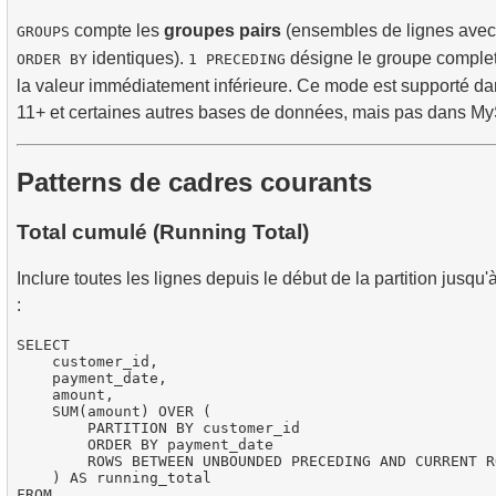
compte les
groupes pairs
(ensembles de lignes avec
GROUPS
identiques).
désigne le groupe complet
ORDER BY
1 PRECEDING
la valeur immédiatement inférieure. Ce mode est supporté 
11+ et certaines autres bases de données, mais pas dans 
Patterns de cadres courants
Total cumulé (Running Total)
Inclure toutes les lignes depuis le début de la partition jusqu'
:
SELECT

    customer_id,

    payment_date,

    amount,

    SUM(amount) OVER (

        PARTITION BY customer_id

        ORDER BY payment_date

        ROWS BETWEEN UNBOUNDED PRECEDING AND CURRENT RO
    ) AS running_total

FROM
