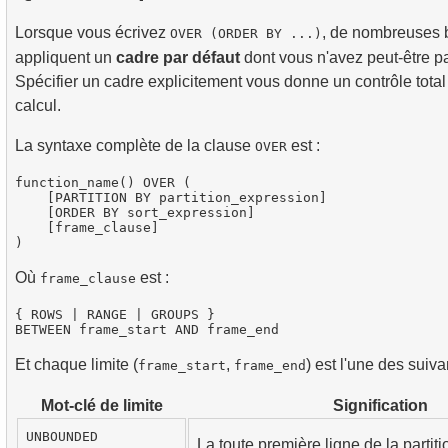
Lorsque vous écrivez
, de nombreuses
OVER (ORDER BY ...)
appliquent un
cadre par défaut
dont vous n'avez peut-être p
Spécifier un cadre explicitement vous donne un contrôle total 
calcul.
La syntaxe complète de la clause
est :
OVER
function_name() OVER (

    [PARTITION BY partition_expression]

    [ORDER BY sort_expression]

    [frame_clause]

Où
est :
frame_clause
{ ROWS | RANGE | GROUPS }

Et chaque limite (
,
) est l'une des suiva
frame_start
frame_end
Mot-clé de limite
Signification
UNBOUNDED
La toute première ligne de la partiti