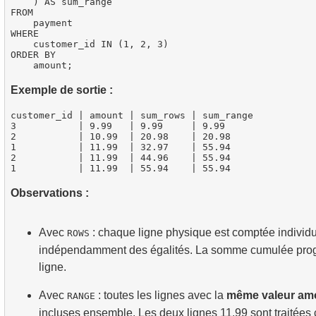
    ) AS sum_range

FROM

    payment

WHERE

    customer_id IN (1, 2, 3)

ORDER BY

Exemple de sortie :
customer_id | amount | sum_rows | sum_range

3           | 9.99   | 9.99     | 9.99

2           | 10.99  | 20.98    | 20.98

1           | 11.99  | 32.97    | 55.94

2           | 11.99  | 44.96    | 55.94

Observations :
Avec
: chaque ligne physique est comptée individ
ROWS
indépendamment des égalités. La somme cumulée prog
ligne.
Avec
: toutes les lignes avec la
même valeur am
RANGE
incluses ensemble. Les deux lignes 11.99 sont traité