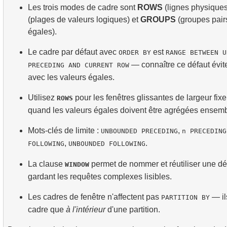
Les trois modes de cadre sont
ROWS
(lignes physique
(plages de valeurs logiques) et
GROUPS
(groupes pair
égales).
Le cadre par défaut avec
est
ORDER BY
RANGE BETWEEN U
— connaître ce défaut évit
PRECEDING AND CURRENT ROW
avec les valeurs égales.
Utilisez
pour les fenêtres glissantes de largeur fixe 
ROWS
quand les valeurs égales doivent être agrégées ensemb
Mots-clés de limite :
,
UNBOUNDED PRECEDING
n PRECEDING
,
.
FOLLOWING
UNBOUNDED FOLLOWING
La clause
permet de nommer et réutiliser une déf
WINDOW
gardant les requêtes complexes lisibles.
Les cadres de fenêtre n'affectent pas
— il
PARTITION BY
cadre que
à l'intérieur
d'une partition.