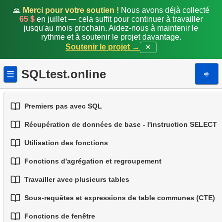
🙏
Merci pour votre soutien !
Nous avons déjà collecté
65 $
en juillet — cela suffit pour continuer à travailler
jusqu'au mois prochain. Aidez-nous à maintenir le
rythme et à soutenir le projet davantage.
Soutenir le projet →
✕
SQLtest.online
⎆
☰
Premiers pas avec SQL
Récupération de données de base - l'instruction SELECT
1.
Introduction aux bases de données
Utilisation des fonctions
1.
Sélectionner des données d'une table
2.
Types de bases de données
Fonctions d'agrégation et regroupement
1.
Fonctions SQL intégrées
2.
Filtrage des données
3.
Concepts des bases relationnelles
Travailler avec plusieurs tables
1.
Fonctions d'agrégation de base
2.
Fonctions de chaîne courantes
3.
Combiner plusieurs conditions
4.
Types de données de base
Sous-requêtes et expressions de table communes (CTE)
1.
Fondamentaux des JOINs en SQL
2.
Regrouper les données
3.
Fonctions mathématiques courantes
4.
Alias de colonnes
5.
Comprendre les valeurs NULL en SQL
Fonctions de fenêtre
1.
Introduction aux sous-requêtes