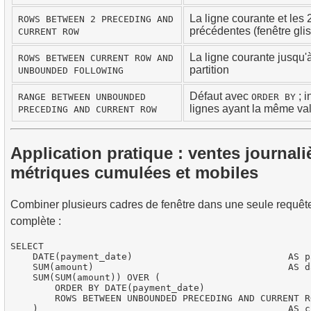
La ligne courante et les 
ROWS BETWEEN 2 PRECEDING AND
précédentes (fenêtre gli
CURRENT ROW
La ligne courante jusqu'à 
ROWS BETWEEN CURRENT ROW AND
partition
UNBOUNDED FOLLOWING
Défaut avec
; i
RANGE BETWEEN UNBOUNDED
ORDER BY
lignes ayant la même 
PRECEDING AND CURRENT ROW
Application pratique : ventes journali
métriques cumulées et mobiles
Combiner plusieurs cadres de fenêtre dans une seule requêt
complète :
SELECT

    DATE(payment_date)                            AS p
    SUM(amount)                                   AS d
    SUM(SUM(amount)) OVER (

        ORDER BY DATE(payment_date)

        ROWS BETWEEN UNBOUNDED PRECEDING AND CURRENT RO
    )                                             AS c