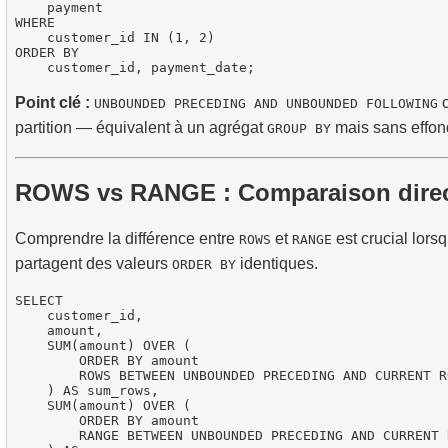
    payment

WHERE

    customer_id IN (1, 2)

ORDER BY

Point clé :
c
UNBOUNDED PRECEDING AND UNBOUNDED FOLLOWING
partition — équivalent à un agrégat
mais sans effond
GROUP BY
ROWS vs RANGE : Comparaison dire
Comprendre la différence entre
et
est crucial lors
ROWS
RANGE
partagent des valeurs
identiques.
ORDER BY
SELECT

    customer_id,

    amount,

    SUM(amount) OVER (

        ORDER BY amount

        ROWS BETWEEN UNBOUNDED PRECEDING AND CURRENT RO
    ) AS sum_rows,

    SUM(amount) OVER (

        ORDER BY amount

        RANGE BETWEEN UNBOUNDED PRECEDING AND CURRENT R