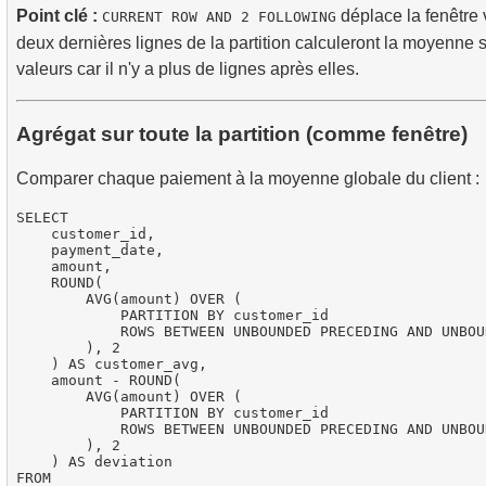
Point clé :
déplace la fenêtre 
CURRENT ROW AND 2 FOLLOWING
deux dernières lignes de la partition calculeront la moyenne 
valeurs car il n'y a plus de lignes après elles.
Agrégat sur toute la partition (comme fenêtre)
Comparer chaque paiement à la moyenne globale du client :
SELECT

    customer_id,

    payment_date,

    amount,

    ROUND(

        AVG(amount) OVER (

            PARTITION BY customer_id

            ROWS BETWEEN UNBOUNDED PRECEDING AND UNBOU
        ), 2

    ) AS customer_avg,

    amount - ROUND(

        AVG(amount) OVER (

            PARTITION BY customer_id

            ROWS BETWEEN UNBOUNDED PRECEDING AND UNBOU
        ), 2

    ) AS deviation

FROM
