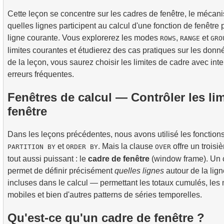
5.
Introduction aux index SQL
Cette leçon se concentre sur les cadres de fenêtre, le mécani
3.
Carte des sièges d'avion
quelles lignes participent au calcul d'une fonction de fenêtre p
4.
Comment fonctionnent les index B-tree
ligne courante. Vous explorerez les modes
,
et
ROWS
RANGE
GRO
limites courantes et étudierez des cas pratiques sur les donné
de la leçon, vous saurez choisir les limites de cadre avec inten
erreurs fréquentes.
Fenêtres de calcul — Contrôler les lim
fenêtre
Dans les leçons précédentes, nous avons utilisé les fonction
et
. Mais la clause
offre un trois
PARTITION BY
ORDER BY
OVER
tout aussi puissant : le
cadre de fenêtre
(window frame). Un 
permet de définir précisément
quelles lignes
autour de la lig
incluses dans le calcul — permettant les totaux cumulés, le
mobiles et bien d'autres patterns de séries temporelles.
Qu'est-ce qu'un cadre de fenêtre ?