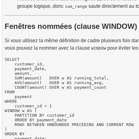
groupe logique, donc
saute directement au to
sum_range
Fenêtres nommées (clause WINDOW)
Si vous utilisez la même définition de cadre plusieurs fois da
vous pouvez la nommer avec la clause
pour éviter les 
WINDOW
SELECT

    customer_id,

    payment_date,

    amount,

    SUM(amount)   OVER w AS running_total,

    AVG(amount)   OVER w AS running_avg,

    COUNT(amount) OVER w AS payment_count

FROM

    payment

WHERE

    customer_id = 1

WINDOW w AS (

    PARTITION BY customer_id

    ORDER BY payment_date

    ROWS BETWEEN UNBOUNDED PRECEDING AND CURRENT ROW

)

ORDER BY
