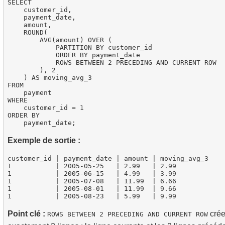
SELECT

    customer_id,

    payment_date,

    amount,

    ROUND(

        AVG(amount) OVER (

            PARTITION BY customer_id

            ORDER BY payment_date

            ROWS BETWEEN 2 PRECEDING AND CURRENT ROW

        ), 2

    ) AS moving_avg_3

FROM

    payment

WHERE

    customer_id = 1

ORDER BY

Exemple de sortie :
customer_id | payment_date | amount | moving_avg_3

1           | 2005-05-25   | 2.99   | 2.99

1           | 2005-06-15   | 4.99   | 3.99

1           | 2005-07-08   | 11.99  | 6.66

1           | 2005-08-01   | 11.99  | 9.66

Point clé :
crée
ROWS BETWEEN 2 PRECEDING AND CURRENT ROW