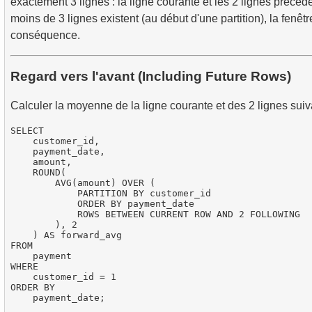
exactement 3 lignes : la ligne courante et les 2 lignes précé
moins de 3 lignes existent (au début d'une partition), la fenêtr
conséquence.
Regard vers l'avant (Including Future Rows)
Calculer la moyenne de la ligne courante et des 2 lignes suiv
SELECT

    customer_id,

    payment_date,

    amount,

    ROUND(

        AVG(amount) OVER (

            PARTITION BY customer_id

            ORDER BY payment_date

            ROWS BETWEEN CURRENT ROW AND 2 FOLLOWING

        ), 2

    ) AS forward_avg

FROM

    payment

WHERE

    customer_id = 1

ORDER BY
