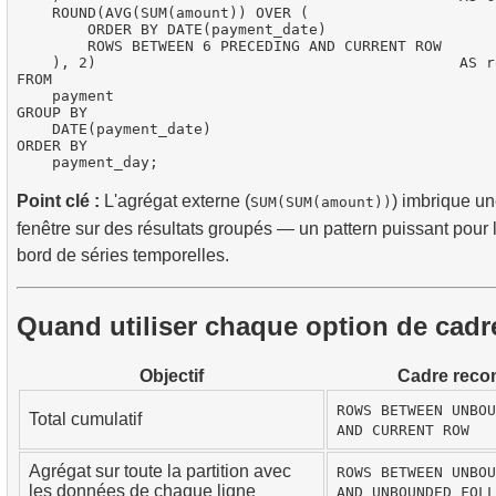
    ROUND(AVG(SUM(amount)) OVER (

        ORDER BY DATE(payment_date)

        ROWS BETWEEN 6 PRECEDING AND CURRENT ROW

    ), 2)                                         AS r
FROM

    payment

GROUP BY

    DATE(payment_date)

ORDER BY

Point clé :
L'agrégat externe (
) imbrique un
SUM(SUM(amount))
fenêtre sur des résultats groupés — un pattern puissant pour 
bord de séries temporelles.
Quand utiliser chaque option de cadr
Objectif
Cadre rec
ROWS BETWEEN UNBOU
Total cumulatif
AND CURRENT ROW
Agrégat sur toute la partition avec
ROWS BETWEEN UNBOU
les données de chaque ligne
AND UNBOUNDED FOLL