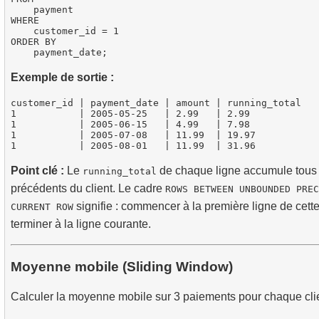
    payment

WHERE

    customer_id = 1

ORDER BY

Exemple de sortie :
customer_id | payment_date | amount | running_total

1           | 2005-05-25   | 2.99   | 2.99

1           | 2005-06-15   | 4.99   | 7.98

1           | 2005-07-08   | 11.99  | 19.97

Point clé :
Le
de chaque ligne accumule tous
running_total
précédents du client. Le cadre
ROWS BETWEEN UNBOUNDED PREC
signifie : commencer à la première ligne de cette 
CURRENT ROW
terminer à la ligne courante.
Moyenne mobile (Sliding Window)
Calculer la moyenne mobile sur 3 paiements pour chaque clie