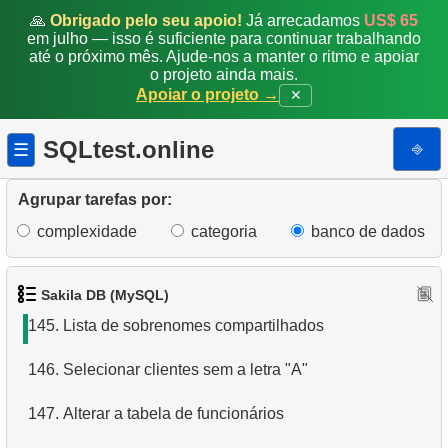
138.
Gerar uma lista de filmes em formato JSON
🙏
Obrigado pelo seu apoio!
Já arrecadamos
US$ 65
em julho — isso é suficiente para continuar trabalhando
até o próximo mês. Ajude-nos a manter o ritmo e apoiar
139.
Remover registros de clientes
o projeto ainda mais.
Apoiar o projeto →
✕
140.
Endereços sem Código Postal
SQLtest.online
⎆
☰
141.
Encontrar endereços com códigos postais pares
142.
Análise de popularidade de categorias
Agrupar tarefas por:
complexidade
categoria
banco de dados
143.
Gerar fatura mensal
144.
Construir uma lista geral de e-mails
Sakila DB (MySQL)
145.
Lista de sobrenomes compartilhados
146.
Selecionar clientes sem a letra "A"
147.
Alterar a tabela de funcionários