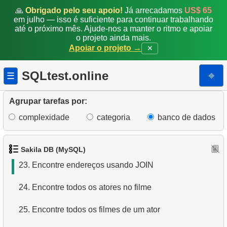
16.
Os cinco filmes mais longos
🙏
Obrigado pelo seu apoio!
Já arrecadamos
US$ 65
em julho — isso é suficiente para continuar trabalhando
até o próximo mês. Ajude-nos a manter o ritmo e apoiar
17.
Encontre membros da equipe por condição
o projeto ainda mais.
Apoiar o projeto →
✕
18.
Obtenha a lista ordenada de filmes com condição
SQLtest.online
⎆
☰
19.
Encontre clientes começando com a letra "A"
20.
Encontre clientes começando com a letra "A" (2)
Agrupar tarefas por:
complexidade
categoria
banco de dados
21.
Nomes completos dos clientes
22.
Encontre endereços usando subconsulta
Sakila DB (MySQL)
23.
Encontre endereços usando JOIN
24.
Encontre todos os atores no filme
25.
Encontre todos os filmes de um ator