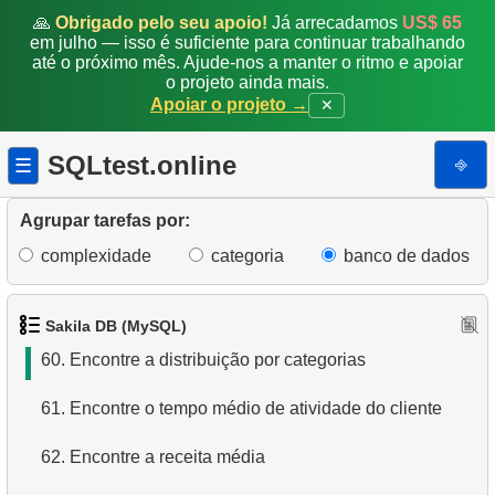
53.
Encontre os países com mais clientes
🙏
Obrigado pelo seu apoio!
Já arrecadamos
US$ 65
em julho — isso é suficiente para continuar trabalhando
até o próximo mês. Ajude-nos a manter o ritmo e apoiar
54.
Encontre nomes de filmes por descrição
o projeto ainda mais.
Apoiar o projeto →
✕
55.
Encontre os clientes mais ativos
SQLtest.online
⎆
☰
56.
Gere a tabela de datas
57.
Calcule o número de dias de folga em um mês
Agrupar tarefas por:
complexidade
categoria
banco de dados
58.
Calcule o fatorial
59.
Encontre o tempo médio de inatividade do disco
Sakila DB (MySQL)
60.
Encontre a distribuição por categorias
61.
Encontre o tempo médio de atividade do cliente
62.
Encontre a receita média