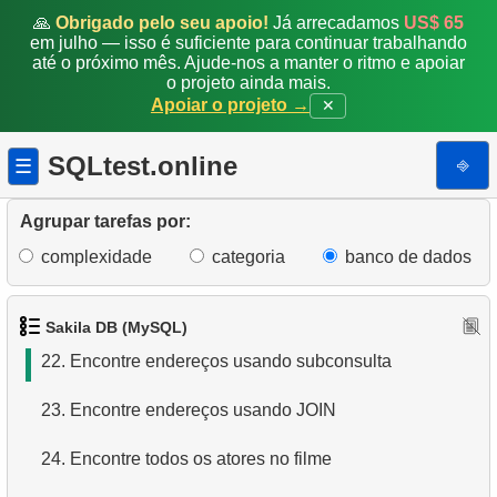
15.
Obtenha a lista ordenada de idiomas
🙏
Obrigado pelo seu apoio!
Já arrecadamos
US$ 65
em julho — isso é suficiente para continuar trabalhando
até o próximo mês. Ajude-nos a manter o ritmo e apoiar
16.
Os cinco filmes mais longos
o projeto ainda mais.
Apoiar o projeto →
✕
17.
Encontre membros da equipe por condição
SQLtest.online
⎆
☰
18.
Obtenha a lista ordenada de filmes com condição
19.
Encontre clientes começando com a letra "A"
Agrupar tarefas por:
complexidade
categoria
banco de dados
20.
Encontre clientes começando com a letra "A" (2)
21.
Nomes completos dos clientes
Sakila DB (MySQL)
22.
Encontre endereços usando subconsulta
23.
Encontre endereços usando JOIN
24.
Encontre todos os atores no filme