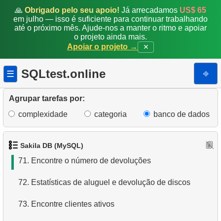
64.
Analise pagamentos mensais (2)
🙏
Obrigado pelo seu apoio!
Já arrecadamos
US$ 65
em julho — isso é suficiente para continuar trabalhando
até o próximo mês. Ajude-nos a manter o ritmo e apoiar
65.
Calcule a área de um círculo
o projeto ainda mais.
Apoiar o projeto →
✕
66.
Calcule o perímetro do círculo
SQLtest.online
⎆
☰
67.
Encontre detalhes do cliente
68.
Encontre fãs de EMILY DEE
Agrupar tarefas por:
complexidade
categoria
banco de dados
69.
Clientes sem filmes de EMILY DEE
70.
Encontre a contagem de discos alugados
Sakila DB (MySQL)
71.
Encontre o número de devoluções
72.
Estatísticas de aluguel e devolução de discos
73.
Encontre clientes ativos