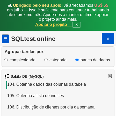
97.
Encontre os clientes mais diversos
🙏
Obrigado pelo seu apoio!
Já arrecadamos
US$ 65
em julho — isso é suficiente para continuar trabalhando
até o próximo mês. Ajude-nos a manter o ritmo e apoiar
98.
Encontre duetos de atuação
o projeto ainda mais.
Apoiar o projeto →
✕
99.
Encontre a distribuição de filmes
SQLtest.online
⎆
☰
100.
Encontre filmes que estavam fora de estoque
101.
Análise de pagamentos
Agrupar tarefas por:
complexidade
categoria
banco de dados
102.
Melhore a análise de pagamentos
103.
Obtenha a lista de tabelas
Sakila DB (MySQL)
104.
Obtenha dados das colunas da tabela
105.
Obtenha a lista de índices
106.
Distribuição de clientes por dia da semana