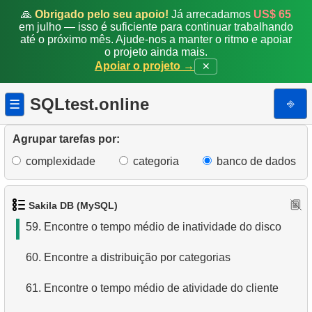
52.
Análise de ganhos trimestrais
🙏
Obrigado pelo seu apoio!
Já arrecadamos
US$ 65
em julho — isso é suficiente para continuar trabalhando
até o próximo mês. Ajude-nos a manter o ritmo e apoiar
53.
Encontre os países com mais clientes
o projeto ainda mais.
Apoiar o projeto →
✕
54.
Encontre nomes de filmes por descrição
SQLtest.online
⎆
☰
55.
Encontre os clientes mais ativos
56.
Gere a tabela de datas
Agrupar tarefas por:
complexidade
categoria
banco de dados
57.
Calcule o número de dias de folga em um mês
58.
Calcule o fatorial
Sakila DB (MySQL)
59.
Encontre o tempo médio de inatividade do disco
60.
Encontre a distribuição por categorias
61.
Encontre o tempo médio de atividade do cliente