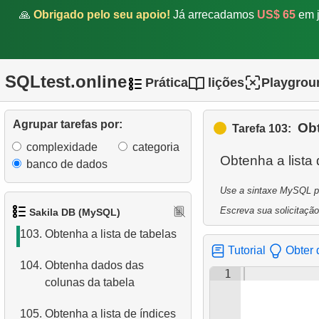
98.
Encontre duetos de
🙏
Obrigado pelo seu apoio!
Já arrecadamos
US$ 65
em j
atuação
99.
Encontre a distribuição de
filmes
SQLtest.online
Prática
lições
Playgrou
100.
Encontre filmes que
estavam fora de estoque
Agrupar tarefas por:
Obt
Tarefa 103:
complexidade
categoria
101.
Análise de pagamentos
Obtenha a lista
banco de dados
102.
Melhore a análise de
Use a sintaxe MySQL par
pagamentos
Escreva sua solicitação
Sakila DB (MySQL)
103.
Obtenha a lista de tabelas
Tutorial
Obter 
104.
Obtenha dados das
1
colunas da tabela
105.
Obtenha a lista de índices