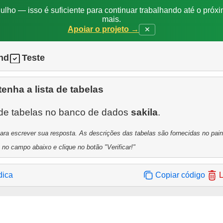
ulho — isso é suficiente para continuar trabalhando até o próxi
mais.
Apoiar o projeto →
✕
nd
Teste
enha a lista de tabelas
 de tabelas no banco de dados
sakila
a escrever sua resposta. As descrições das tabelas são fornecidas no painel
 no campo abaixo e clique no botão "Verificar!"
dica
Copiar código
L