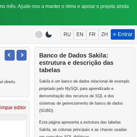
mo mês. Ajude-nos a manter o ritmo e apoiar o projeto ainda
⎆ Entrar
RU
EN
FR
ZH
Banco de Dados Sakila:
estrutura e descrição das
tabelas
Sakila é um banco de dados relacional de exemplo
 direito.
projetado pelo MySQL para aprendizado e
demonstração dos recursos de SQL e dos
sistemas de gerenciamento de banco de dados
impar editor
(SGBD).
Esta página apresenta a estrutura das tabelas
Sakila, as colunas principais e as chaves usadas
em consultas SQL didáticas.