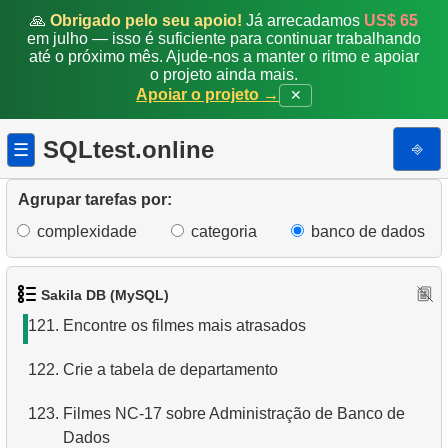
114.
Contagem média de aluguéis
🙏
Obrigado pelo seu apoio!
Já arrecadamos
US$ 65
em julho — isso é suficiente para continuar trabalhando
até o próximo mês. Ajude-nos a manter o ritmo e apoiar
115.
Encontre aluguéis repetidos
o projeto ainda mais.
Apoiar o projeto →
✕
116.
Encontre os fãs de filmes de terror
SQLtest.online
⎆
☰
117.
Encontre a distribuição de clientes por país
118.
Lista de filmes restritos
Agrupar tarefas por:
complexidade
categoria
banco de dados
119.
Obtenha a lista de filmes restritos
120.
Encontre filmes que nunca foram atrasados
Sakila DB (MySQL)
121.
Encontre os filmes mais atrasados
122.
Crie a tabela de departamento
123.
Filmes NC-17 sobre Administração de Banco de
Dados