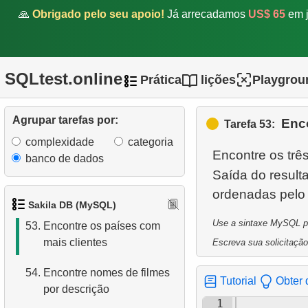
o mês
🙏
Obrigado pelo seu apoio!
Já arrecadamos
US$ 65
em j
49.
Encontre a distribuição de
filmes por loja
SQLtest.online
Prática
lições
Playgrou
50.
Encontre a distribuição da
atividade do cliente
Agrupar tarefas por:
Enc
Tarefa 53:
51.
Encontre a classificação de
complexidade
categoria
popularidade do filme
Encontre os trê
banco de dados
Saída do resul
52.
Análise de ganhos
trimestrais
Sakila DB (MySQL)
Use a sintaxe MySQL par
53.
Encontre os países com
mais clientes
Escreva sua solicitação
54.
Encontre nomes de filmes
Tutorial
Obter 
por descrição
1