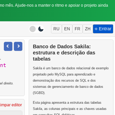
mo mês. Ajude-nos a manter o ritmo e apoiar o projeto ainda
⎆ Entrar
RU
EN
FR
ZH
Banco de Dados Sakila:
estrutura e descrição das
.
tabelas
nt
Sakila é um banco de dados relacional de exemplo
projetado pelo MySQL para aprendizado e
demonstração dos recursos de SQL e dos
 direito.
sistemas de gerenciamento de banco de dados
(SGBD).
Esta página apresenta a estrutura das tabelas
impar editor
Sakila, as colunas principais e as chaves usadas
em consultas SQL didáticas.