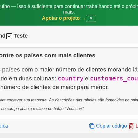
ulho — isso é suficiente para continuar trabalhando até o próxi
mais.
Apoiar o projeto →
✕
nd
Teste
ontre os países com mais clientes
s países com o maior número de clientes morando lá
country
customers_cou
tado em duas colunas:
e
a escrever sua resposta. As descrições das tabelas são fornecidas no painel
 no campo abaixo e clique no botão "Verificar!"
dica
Copiar código
L