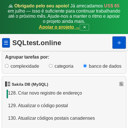
122.
Crie a tabela de departamento
🙏
Obrigado pelo seu apoio!
Já arrecadamos
US$ 65
em julho — isso é suficiente para continuar trabalhando
até o próximo mês. Ajude-nos a manter o ritmo e apoiar
123.
Filmes NC-17 sobre Administração de Banco de
o projeto ainda mais.
Dados
Apoiar o projeto →
✕
124.
Filmes sobre cães ou gatos
SQLtest.online
⎆
☰
125.
Encontre clientes cujo primeiro nome é o
sobrenome de outro cliente
Agrupar tarefas por:
complexidade
categoria
banco de dados
126.
Encontre clientes que se encontraram
127.
Clientes com iniciais de nome correspondentes
Sakila DB (MySQL)
128.
Criar novo registro de endereço
129.
Atualizar o código postal
130.
Atualizar códigos postais canadenses