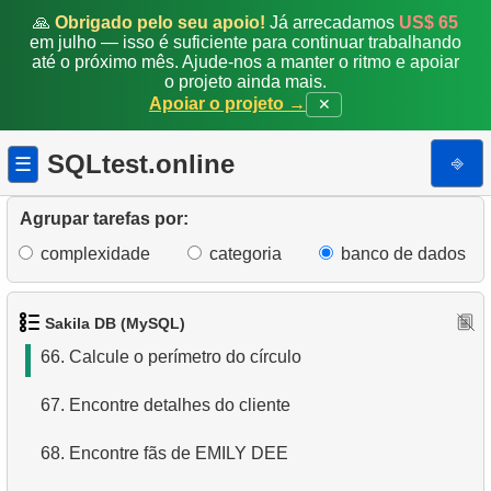
59.
Encontre o tempo médio de inatividade do disco
🙏
Obrigado pelo seu apoio!
Já arrecadamos
US$ 65
em julho — isso é suficiente para continuar trabalhando
até o próximo mês. Ajude-nos a manter o ritmo e apoiar
60.
Encontre a distribuição por categorias
o projeto ainda mais.
Apoiar o projeto →
✕
61.
Encontre o tempo médio de atividade do cliente
SQLtest.online
⎆
☰
62.
Encontre a receita média
63.
Encontre a receita média da loja
Agrupar tarefas por:
complexidade
categoria
banco de dados
64.
Analise pagamentos mensais (2)
65.
Calcule a área de um círculo
Sakila DB (MySQL)
66.
Calcule o perímetro do círculo
67.
Encontre detalhes do cliente
68.
Encontre fãs de EMILY DEE