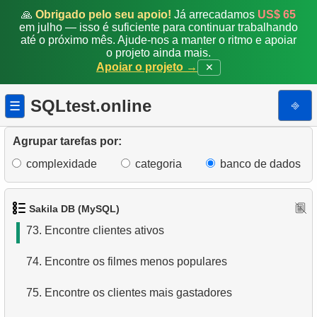
66.
Calcule o perímetro do círculo
🙏
Obrigado pelo seu apoio!
Já arrecadamos
US$ 65
em julho — isso é suficiente para continuar trabalhando
até o próximo mês. Ajude-nos a manter o ritmo e apoiar
67.
Encontre detalhes do cliente
o projeto ainda mais.
Apoiar o projeto →
✕
68.
Encontre fãs de EMILY DEE
SQLtest.online
⎆
☰
69.
Clientes sem filmes de EMILY DEE
70.
Encontre a contagem de discos alugados
Agrupar tarefas por:
complexidade
categoria
banco de dados
71.
Encontre o número de devoluções
72.
Estatísticas de aluguel e devolução de discos
Sakila DB (MySQL)
73.
Encontre clientes ativos
74.
Encontre os filmes menos populares
75.
Encontre os clientes mais gastadores