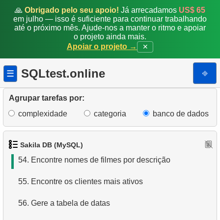
47.
Encontre o aluguel médio diário de filmes
🙏
Obrigado pelo seu apoio!
Já arrecadamos
US$ 65
em julho — isso é suficiente para continuar trabalhando
até o próximo mês. Ajude-nos a manter o ritmo e apoiar
48.
Calcule a renda diária para o mês
o projeto ainda mais.
Apoiar o projeto →
✕
49.
Encontre a distribuição de filmes por loja
SQLtest.online
⎆
☰
50.
Encontre a distribuição da atividade do cliente
51.
Encontre a classificação de popularidade do filme
Agrupar tarefas por:
complexidade
categoria
banco de dados
52.
Análise de ganhos trimestrais
53.
Encontre os países com mais clientes
Sakila DB (MySQL)
54.
Encontre nomes de filmes por descrição
55.
Encontre os clientes mais ativos
56.
Gere a tabela de datas